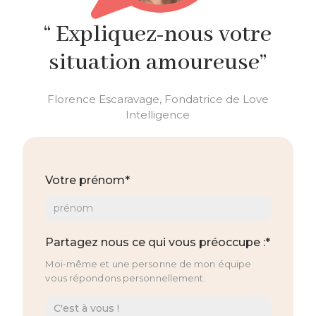
“ Expliquez-nous votre
situation amoureuse”
Florence Escaravage, Fondatrice de Love
Intelligence
Votre prénom*
Partagez nous ce qui vous préoccupe :*
Moi-même et une personne de mon équipe
vous répondons personnellement.