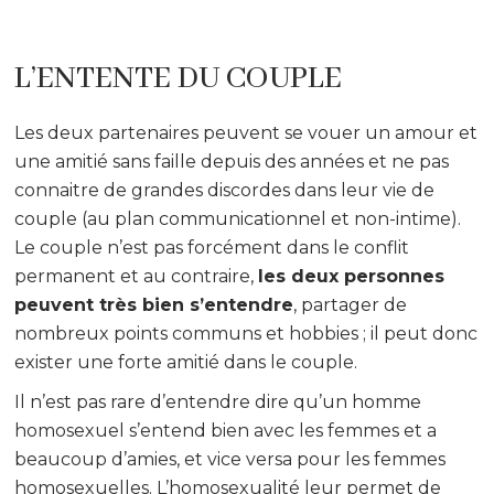
L’ENTENTE DU COUPLE
Les deux partenaires peuvent se vouer un amour et
une amitié sans faille depuis des années et ne pas
connaitre de grandes discordes dans leur vie de
couple (au plan communicationnel et non-intime).
Le couple n’est pas forcément dans le conflit
permanent et au contraire,
les deux personnes
peuvent très bien s’entendre
, partager de
nombreux points communs et hobbies ; il peut donc
exister une forte amitié dans le couple.
Il n’est pas rare d’entendre dire qu’un homme
homosexuel s’entend bien avec les femmes et a
beaucoup d’amies, et vice versa pour les femmes
homosexuelles. L’homosexualité leur permet de