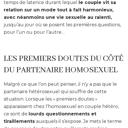
temps de latence durant lequel
le couple vit sa
relation sur un mode tout à fait harmonieux,
avec néanmoins une vie sexuelle au ralenti,
jusqu’au jour où se posent les premières questions,
pour l’un ou pour l’autre…
LES PREMIERS DOUTES DU CÔTÉ
DU PARTENAIRE HOMOSEXUEL
Malgré ce que l’on peut penser, il n’y a pas que le
partenaire hétérosexuel qui souffre de cette
situation. Lorsque les « premiers doutes »
apparaissent chez l’homosexuel en couple hétéro,
ce sont de
lourds questionnements et
tiraillements
auxquels il s’expose. Je mets le terme