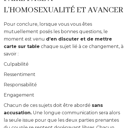
L’HOMOSEXUALITÉ ET AVANCER
Pour conclure, lorsque vous vous êtes
mutuellement posés les bonnes questions, le
moment est venu
d’en discuter et de mettre
carte sur table
chaque sujet lié à ce changement, à
savoir :
Culpabilité
Ressentiment
Responsabilité
Engagement
Chacun de ces sujets doit être abordé
sans
accusation.
Une longue communication sera alors
la seule issue pour que les deux parties prenantes
du couple se sentent dorénavant libres. Chacun