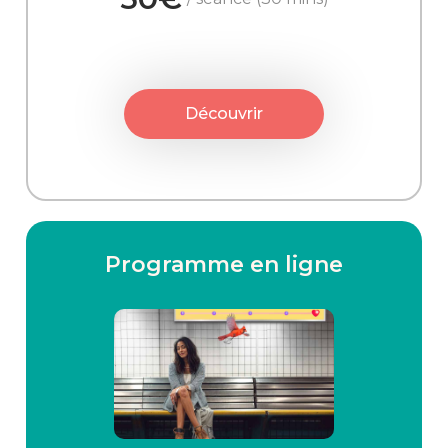
Découvrir
Programme en ligne