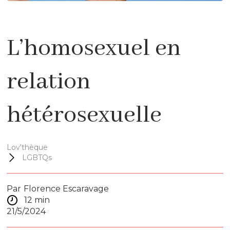
L’homosexuel en
relation
hétérosexuelle
Lov'thèque
LGBTQs
Par
Florence Escaravage
12 min
21/5/2024