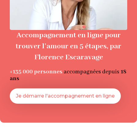
Accompagnement en ligne pour
trouver l’amour en 5 étapes, par
Florence Escaravage
+135 000
personnes
accompagnées depuis
18
ans
Je démarre l'accompagnement en ligne