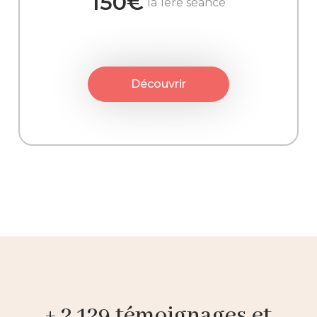
150€
la 1ere séance
Découvrir
+ 2 129 témoignages et