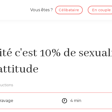
Vous êtes ?
Célibataire
En couple
lité c'est 10% de sexual
attitude
uctions
aravage
4 min