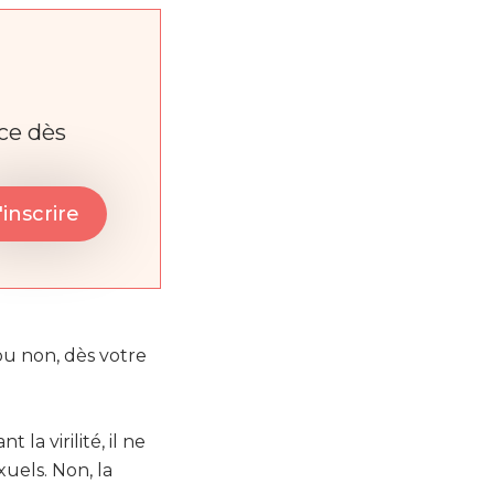
nce dès
ou non, dès votre
a virilité, il ne
uels. Non, la