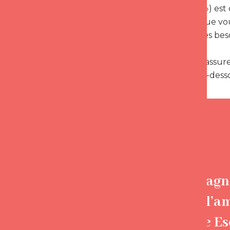
scientifique ») est
sentiment que vou
subvenir à ses bes
Avant cela, rassu
proposons ci-desso
Accompagne
trouver l’a
Florence E