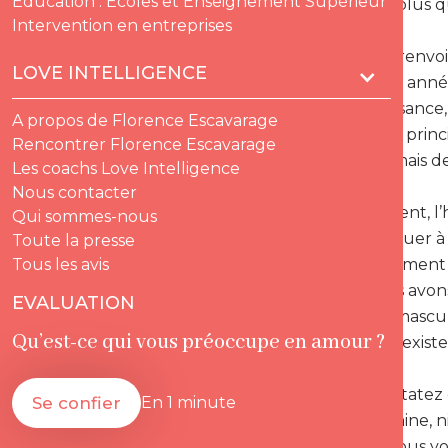
Education : Ecoles et Enseignement Supérieur
virilité, c’est plus 
Intervention en entreprises
Ce concept renvoi
LOVE INTELLIGENCE
nombreuses années
idée de puissance,
A propos de Florence Escavarage
phénomène principa
Rencontrer Florence Escavarage
ne s’agira jamais 
Les coachs Love Intelligence
Nous contacter
Heureusement, l’h
Qui sommes-nous
jurer ni de jouer 
Toute la presse
d’hommes aiment p
Tous les avis
années nous avons 
EVALUATION
prototypes masculi
Qu’est-ce qui vous préoccupe en amour ?
compte de l’existe
Vous le constatez d
Se confier
En 1 minute
fois par semaine,
autour de vous vous