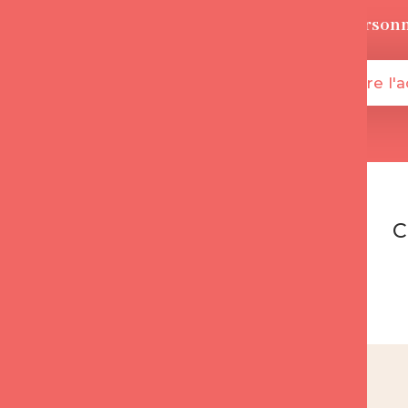
+135 000
person
Je démarre l'
C