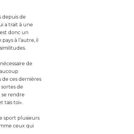
s depuis de
 a trait à une
é est donc un
ays à l’autre, il
imilitudes.
 nécessaire de
Beaucoup
 de ces dernières
 sortes de
) se rendre
tais toi».
de sport plusieurs
comme ceux qui