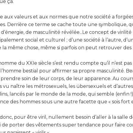
que ça.
e aux valeurs et aux normes que notre société a forgée
. Derrière ce terme se cache toute une symbolique, qui
 d’énergie, de masculinité révélée...Le concept de virilit
lement social et culturel ; d’une société à l’autre, d’un p
de la même chose, même si parfois on peut retrouver des s
omme du XXIe siècle s’est rendu compte qu’il n’est pas
à l’homme bestial pour affirmer sa propre masculinité. 
rendre soin de leur corps, de leur apparence. Au cours
vu naître les métrosexuels, les übersexuels et d’autres
ns, lancés par le monde de la mode, qui semble (enfin !
nce des hommes sous une autre facette que « sois fort et 
onc, pour être viril, nullement besoin d’aller à la salle 
 ni de porter des vêtements super tendance pour faire 
 paraissent « virils ».