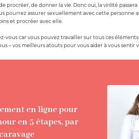
 de procréer, de donner la vie. Donc oui, la virilité passera 
s pourrez assurer sexuellement avec cette personne af
oins et procréer avec elle.
rez-vous car vous pouvez travailler sur tous ces élément
us – vos meilleurs atouts pour vous aider à vous sentir vi
ment en ligne pour
mour en 5 étapes, par
scaravage