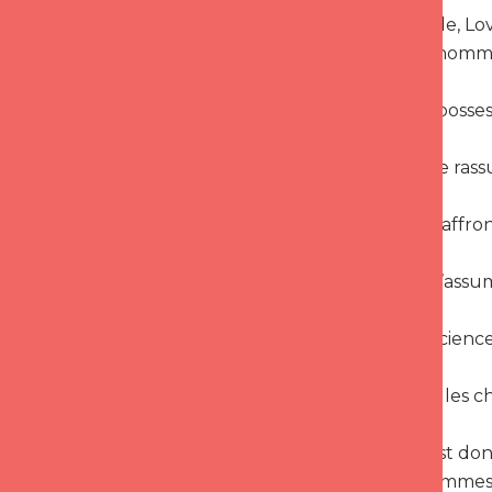
Dans ce guide, Lov
en vous un homme v
1.
En pleine posses
2.
capable de rassu
3.
capable d’affront
4.
capable d’assum
5.
qui a conscience
6.
qui prend les ch
La virilité n’est d
que nous sommes, n