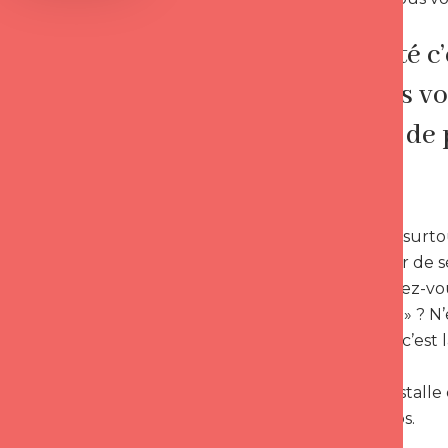
La virilité 
que vous vo
capable de 
La virilité est s
dans un désir de s
Imaginez, avez-vo
trouve « viril » ? 
trouver viril, c’es
La virilité s’insta
tout le temps.