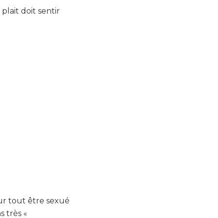
lait doit sentir
our tout être sexué
s très «