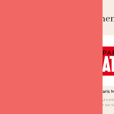
Notre engagement 
Expert France 2 CCA
Paris 
depuis 8 ans
Plusieurs in
Florence sur 
Florence est l’expert sur les
questions d’amour de 14h à