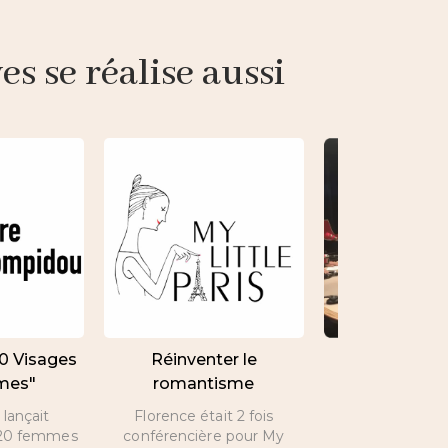
s se réalise aussi
20 Visages
Réinventer le
Interview de 
mes"
romantisme
par Nicolas 
lançait
Florence était 2 fois
A l’occasion de 
e 20 femmes
conférencière pour My
Valentin, inte