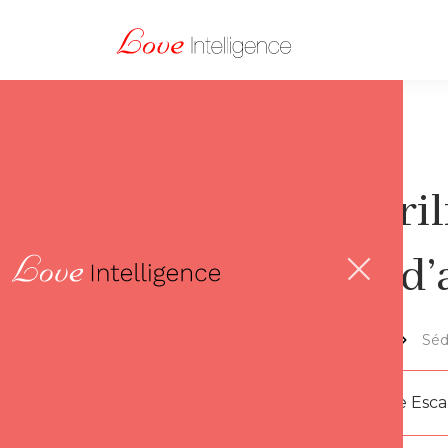
La viri
90% d’
Lov'thèque
Séd
Par
Florence Esc