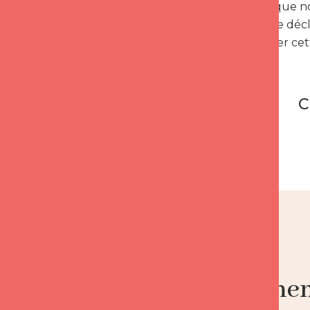
C’est-à-dire que 
implique une décl
recommencer cett
C
Notre engagement 