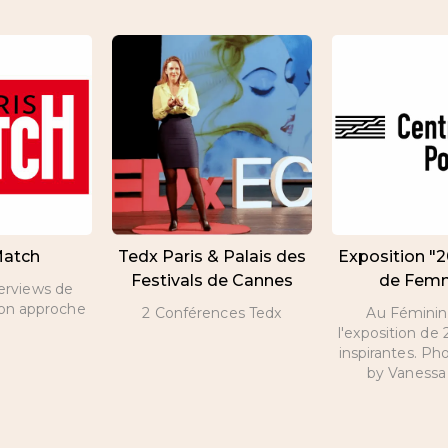
Match
Tedx Paris & Palais des
Exposition "
Festivals de Cannes
de Fem
terviews de
son approche
2 Conférences Tedx
Au Féminin 
l'exposition d
inspirantes. Ph
by Vanessa 