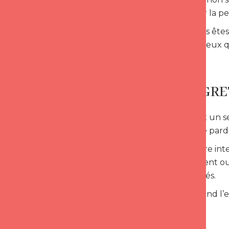
vous, ni pour la p
Lorsque vous êtes 
la fois pour ceux 
DES REGRE
Le regret est un s
demande de pardo
Même si notre int
comportement ou n
communiqués.
Cela comprend l’ex
provoquée.