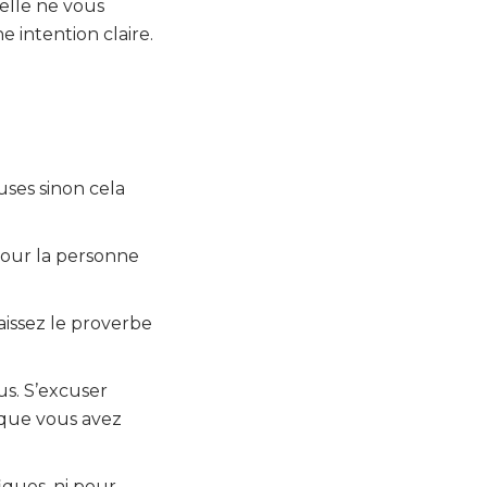
elle ne vous
 intention claire.
uses sinon cela
 pour la personne
naissez le proverbe
us. S’excuser
 que vous avez
iques, ni pour