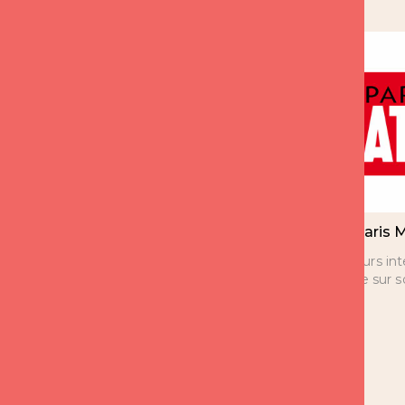
Expert France 2 CCA
Paris 
depuis 8 ans
Plusieurs in
Florence sur 
Florence est l’expert sur les
questions d’amour de 14h à
15h depuis 8 ans.