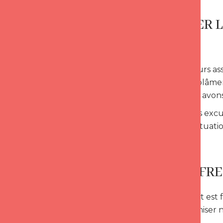
ASSUMER L
PASSÉ
Il faut toujours a
devons pas blâmer
ce que nous avons 
Pour que les excus
dans cette situat
UNE OFFRE
Ce qui est fait es
sorte d’optimiser 