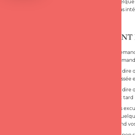
manque quelque ch
accordera pas int
COMMENT 
Lorsqu’on demande 
annule la demand
Inutile de se dire
qui a été blessée 
Inutile de se dire 
« mieux vaut tard 
Pour que les excus
parce que quelqu’
blessée attend vos
Des excuses non si