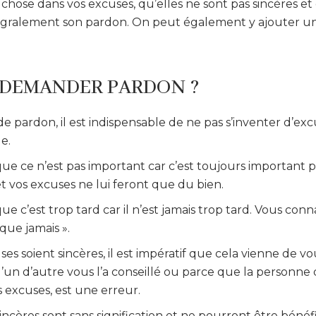
ose dans vos excuses, qu’elles ne sont pas sincères et 
égralement son pardon. On peut également y ajouter une
DEMANDER PARDON ?
pardon, il est indispensable de ne pas s’inventer d’exc
e.
 que ce n’est pas important car c’est toujours important
et vos excuses ne lui feront que du bien.
que c’est trop tard car il n’est jamais trop tard. Vous con
que jamais ».
es soient sincères, il est impératif que cela vienne de vo
un d’autre vous l’a conseillé ou parce que la personne
 excuses, est une erreur.
ncères sont sans signification et ne pourront être bénéf