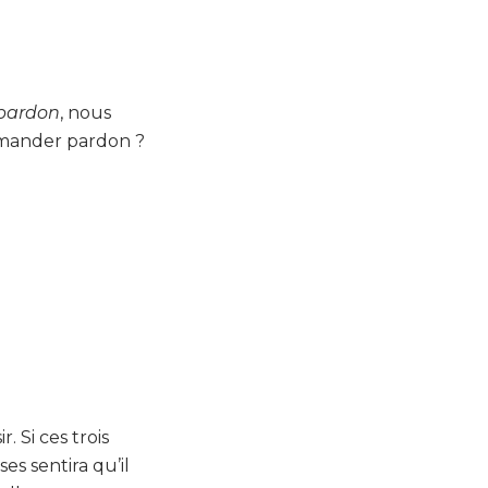
 pardon
, nous
emander pardon ?
. Si ces trois
s sentira qu’il