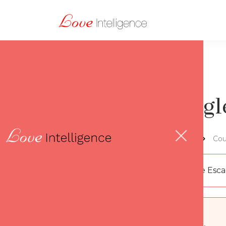
La règl
Lov'thèque
Cou
Par
Florence Esc