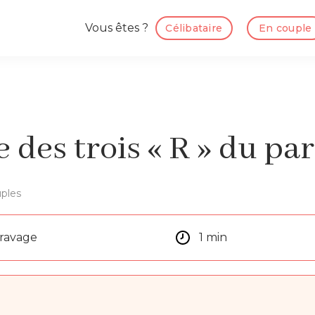
Vous êtes ?
Célibataire
En couple
e des trois « R » du pa
ples
aravage
1 min