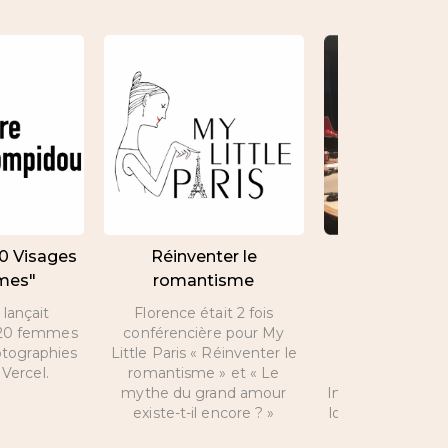
20 Visages
Réinventer le
Interview de 
mes"
romantisme
par Nicolas 
lançait
Florence était 2 fois
A l’occasion de 
e 20 femmes
conférencière pour My
Valentin, inte
otographies
Little Paris « Réinventer le
Florence sur les
Vercel.
romantisme » et « Le
que propose
mythe du grand amour
Intelligence et s
existe-t-il encore ? »
love coach peut 
la vie amoure