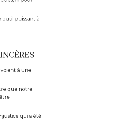
 outil puissant à
SINCÈRES
envoient à une
ître que notre
être
njustice qui a été