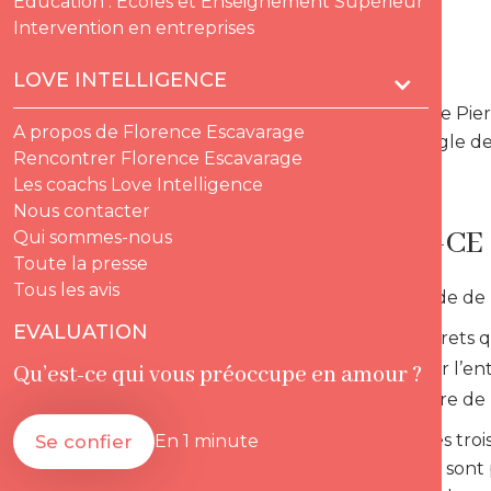
Education : Ecoles et Enseignement Supérieur
Intervention en entreprises
LOVE INTELLIGENCE
Le sociologue Pie
A propos de Florence Escavarage
dévoile la règle 
Rencontrer Florence Escavarage
Les coachs Love Intelligence
Nous contacter
QU’EST-CE 
Qui sommes-nous
Toute la presse
Tous les avis
Une demande de par
EVALUATION
des regrets q
assumer l’ent
Qu’est-ce qui vous préoccupe en amour ?
une offre de r
Si un seul des troi
Se confier
En 1 minute
éléments ne sont p