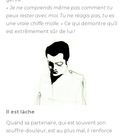
«
Je ne comprends même pas comment tu
peux rester avec moi. Tu ne réagis pas, tu es
une vraie chiffe molle.
» Ce qui démontre qu’il
est extrêmement sûr de lui !
Il est lâche
Quand sa partenaire, qui est souvent son
souffre-douleur, est au plus mal, il renforce