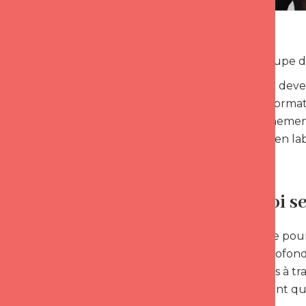
Un petit groupe d
Qui souhaite deve
effet, cette form
l’accompagnement 
(techniciens en la
Pourquoi se
Le souhait de pour
d’un désir profond
nous existons à tra
naturellement que