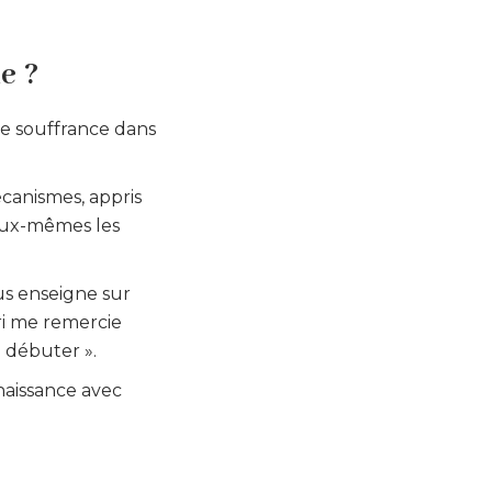
e ?
ne souffrance dans
écanismes, appris
 eux-mêmes les
ous enseigne sur
ri me remercie
e débuter ».
naissance avec