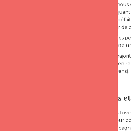
Cependant, nous v
nécessaires quant 
amoureuse, défaite 
débat autour de c
La diversité des 
paradoxe porte un
En effet, la majo
de coaching en rel
(Sandrine, 49ans
Les rêves e
Les stagiaires Lov
les autres. Leur 
dans l’accompagne