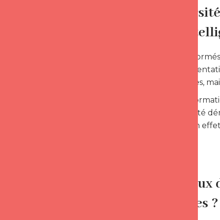
La diversit
Love Intell
Les Coachs formés 
raciales, d’orienta
d’expériences, mai
De plus, la format
Cette pluralité dé
affectives. En eff
humaine.
Les idéaux d
affectives ?