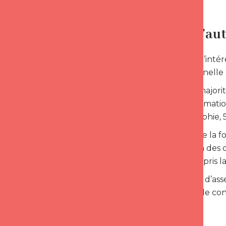
Guérir l’au
Par ailleurs, l’in
la vie personnell
En effet, la major
durant la formati
bienfaits : Sophie, 
« Au cours de la f
l’acceptation des 
d’avoir entrepris l
Cela permet d’ass
d’avantage de con