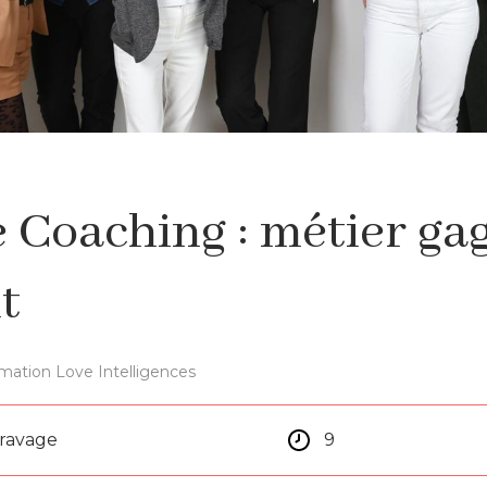
e Coaching : métier ga
t
mation Love Intelligences
aravage
9