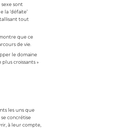
 sexe sont
 la ‘défaite’
tallisant tout
démontre que ce
rcours de vie.
opper le domaine
 plus croissants »
ents les uns que
 se concrétise
ir, à leur compte,