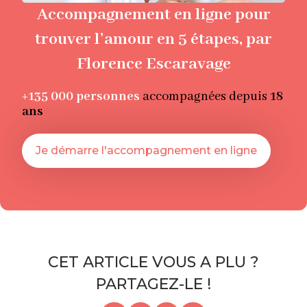
Accompagnement en ligne pour
trouver l’amour en 5 étapes, par
Florence Escaravage
+135 000
personnes
accompagnées depuis
18
ans
Je démarre l'accompagnement en ligne
CET ARTICLE VOUS A PLU ?
PARTAGEZ-LE !