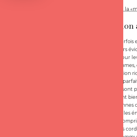
> Découvrez la «m
La relation 
Il m’arrive parfo
relations, alors é
jolies filles pour 
que ces hommes, 
communication rich
tout circule parf
question, ils sont 
comprennent bien 
poser les bonnes qu
les troubles, les 
d’être ainsi compri
résonner des cord
espace de communi