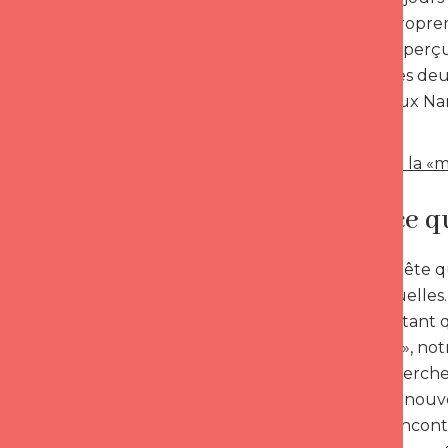
d’amour à propreme
L’autre y est per
qu’aucun des deux 
entre les deux Nar
s’ensuivent.
> Découvrez la «m
Qu’est-ce q
C’est une quête qu
ou intellectuelles
courtes. Car tant
chez l’autre », no
personne cherche 
question un nouve
personne rencontré