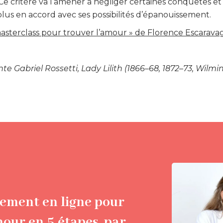
 Ce critère va l’amener à négliger certaines conquêtes et 
plus en accord avec ses possibilités d’épanouissement.
asterclass pour trouver l’amour » de Florence Escarava
te Gabriel Rossetti, Lady Lilith (1866–68, 1872–73, Wilm
ment en ligne pour
mour en 5 étapes, par