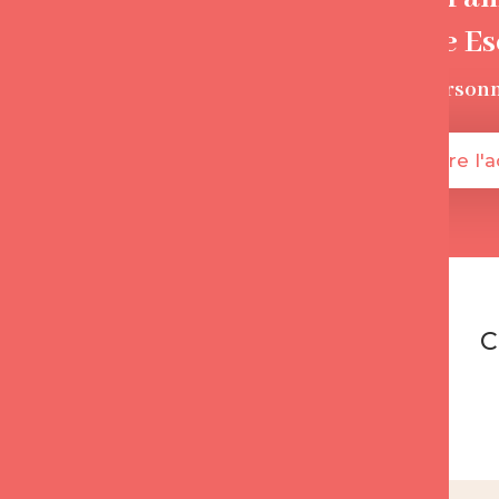
Florence E
+135 000
person
Je démarre l'
C