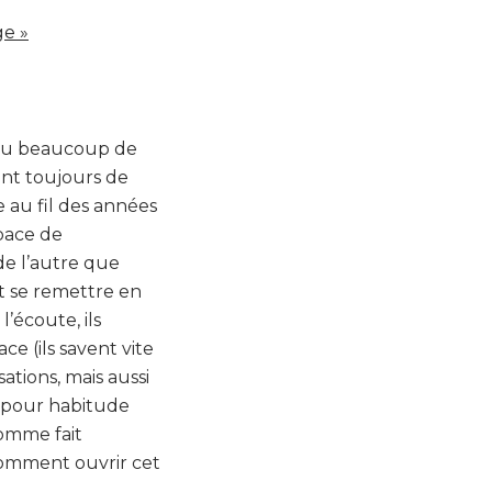
ge »
 eu beaucoup de
ent toujours de
ve au fil des années
pace de
de l’autre que
t se remettre en
l’écoute, ils
 (ils savent vite
sations, mais aussi
s pour habitude
homme fait
comment ouvrir cet