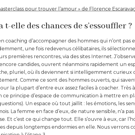
asterclass pour trouver l’amour » de Florence Escarava
a t-elle des chances de s’essouffler ?
is en coaching d’accompagner des hommes qui n’ont pas
videmment, une fois redevenus célibataires, ils sélectionn
leurs premières rencontres, via des sites Internet. J’obser
encore candides, ouvrent néanmoins rapidement un es
e, pluriel, où ils deviennent si intelligemment curieux 
aitement. Comme ce sont des hommes ouverts, qui saven
pour la plupart d’entre eux assez faciles à coacher. Très à 
ce principe d’espace de communication à mettre en place
estions). Un espace où tout jaillit : les émotions, les sen
émois. La femme en face d’eux, de nature sensible, n’a pa
se. Et c’est ce qui change tout. Elle s’ouvre à eux, car l’
es depuis longtemps endormies en elle. Nous verrons 
cation à l’étape 3.