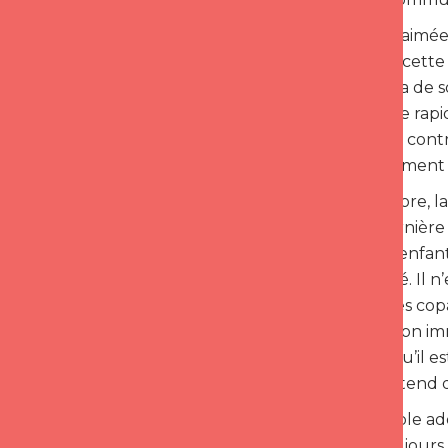
Les femmes aimées 
finalement : cette
illusion qu’il a de
j’l’abandonne rapi
de multiples cont
n’était finalement
Une fois encore, l
période charnière 
: ses rêves d’enfa
et désorienté. Il n
centré sur les copai
lycée. C’est son i
vers la fille qu’il
rassuré : il attend
Dans le couple ado
n’est pas toujours 