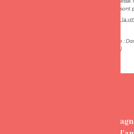
s’en désintéresse.
d’autres qui sont 
> Découvrez la «m
Crédit image : Dan
Art Museum)
Accompagne
trouver l’a