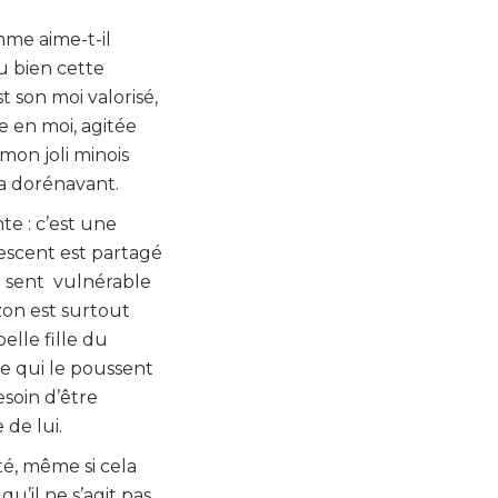
mme aime-t-il
ou bien cette
st son moi valorisé,
e en moi, agitée
mon joli minois
la dorénavant.
te : c’est une
lescent est partagé
se sent vulnérable
izon est surtout
belle fille du
ue qui le poussent
esoin d’être
 de lui.
té, même si cela
u’il ne s’agit pas