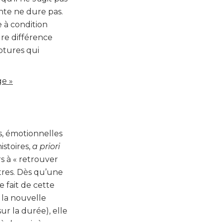
nte ne dure pas.
 à condition
dre différence
ptures qui
ge »
s, émotionnelles
istoires,
a priori
s à « retrouver
tres. Dès qu’une
 fait de cette
 la nouvelle
r la durée), elle