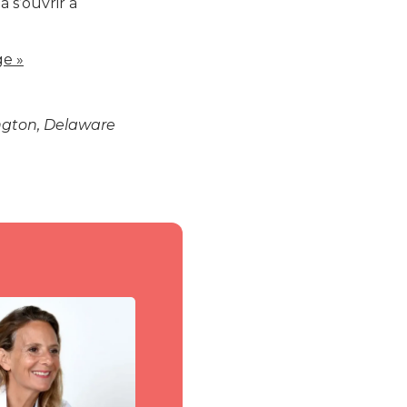
à s’ouvrir à
ge »
ington, Delaware