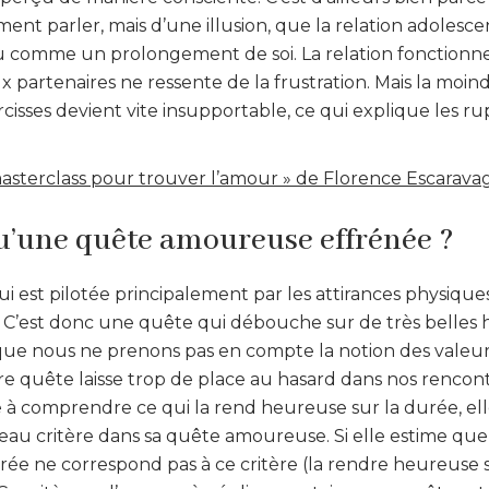
nt parler, mais d’une illusion, que la relation adolesce
çu comme un prolongement de soi. La relation fonctionne
partenaires ne ressente de la frustration. Mais la moin
cisses devient vite insupportable, ce qui explique les ru
asterclass pour trouver l’amour » de Florence Escarava
u’une quête amoureuse effrénée ?
i est pilotée principalement par les attirances physique
. C’est donc une quête qui débouche sur de très belles h
 que nous ne prenons pas en compte la notion des valeur
tre quête laisse trop de place au hasard dans nos rencon
à comprendre ce qui la rend heureuse sur la durée, elle
au critère dans sa quête amoureuse. Si elle estime que
e ne correspond pas à ce critère (la rendre heureuse su