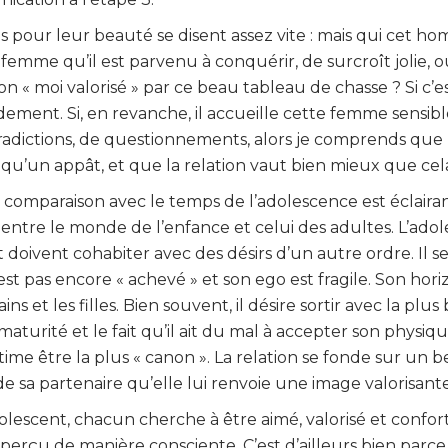
pour leur beauté se disent assez vite : mais qui cet ho
 femme qu’il est parvenu à conquérir, de surcroît jolie, 
 son « moi valorisé » par ce beau tableau de chasse ? Si c’e
dement. Si, en revanche, il accueille cette femme sensibl
radictions, de questionnements, alors je comprends que 
 qu’un appât, et que la relation vaut bien mieux que ce
a comparaison avec le temps de l’adolescence est éclairan
entre le monde de l’enfance et celui des adultes. L’ado
nt doivent cohabiter avec des désirs d’un autre ordre. Il 
’est pas encore « achevé » et son ego est fragile. Son hor
ns et les filles. Bien souvent, il désire sortir avec la plus 
mmaturité et le fait qu’il ait du mal à accepter son physiq
 estime être la plus « canon ». La relation se fonde sur un b
 de sa partenaire qu’elle lui renvoie une image valorisante
lescent, chacun cherche à être aimé, valorisé et confor
perçu de manière consciente. C’est d’ailleurs bien parce q