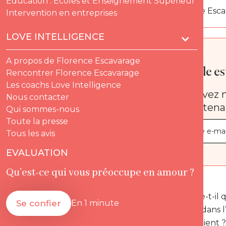
Education : Ecoles et Enseignement Supérieur
Par
Florence Esc
Intervention en entreprises
LOVE INTELLIGENCE
A propos de Florence Escavarage
Quelle est
Rencontrer Florence Escavarage
Les coachs Love Intelligence
Recevez n
Nous contacter
maintena
Qui sommes-nous
Toute la presse
Tous les avis
EVALUATION
Qu’est-ce qui vous préoccupe en amour ?
Que se passe-t-il
Se confier
En 1 minute
embarquer dans l’h
correspondaient ?