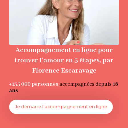
Accompagnement en ligne pour
trouver l’amour en 5 étapes, par
Florence Escaravage
+135 000
personnes
accompagnées depuis
18
ans
Je démarre l'accompagnement en ligne