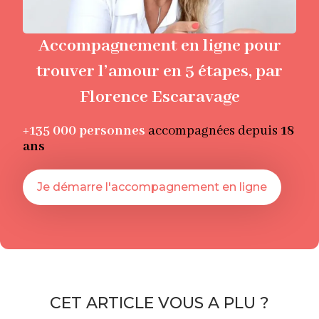
Accompagnement en ligne pour
trouver l’amour en 5 étapes, par
Florence Escaravage
+135 000
personnes
accompagnées depuis
18
ans
Je démarre l'accompagnement en ligne
CET ARTICLE VOUS A PLU ?