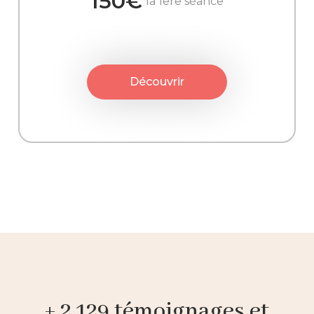
150€
la 1ere séance
Découvrir
+ 2 129 témoignages et