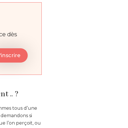
nce dès
t .. ?
ommes tous d’une
s demandons si
ue l’on perçoit, ou