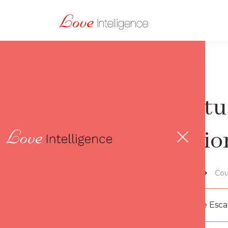
Spiritu
relati
Lov'thèque
Cou
Par
Florence Esc