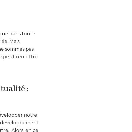
i que dans toute
ée. Mais,
 ne sommes pas
l ne peut remettre
tualité :
évelopper notre
re développement
re. Alors, en ce