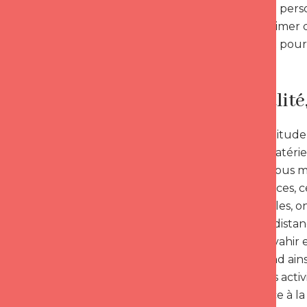
rien le travail pe
de pouvoir aimer q
très puissant pou
Spiritualit
Une telle attitud
difficultés matéri
centré sur nous mê
nos appétences, c
fondamentales, on
prend de la distan
pas nous envahir e
On comprend ainsi 
relations, des acti
toute la place à la