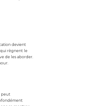
cation devient
s qui règnent le
e de les aborder.
mour.
e peut
 profondément