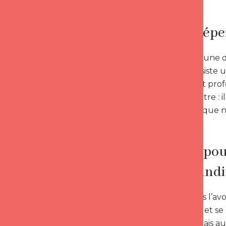
Fini la dép
Il en résulte une 
relation subsiste 
lorsqu’on sait pr
rien sans l’autre :
en cause ce que 
1ère clé pou
Travail ind
Comme nous l’avon
authenticité et s
personnel mais au