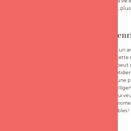
connecté à la vie 
plus présent, plus
Clé 4 : S’e
Il existe tout un
enrichir sur cette 
En ligne, on peut 
prônent quotidien
Egalement, une pla
Netflix intelligent
Pour ceux qui veu
pouvoir du moment
incontournables !