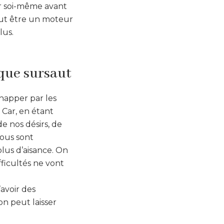
er soi-même avant
peut être un moteur
lus.
aque sursaut
happer par les
 Car, en étant
e nos désirs, de
nous sont
lus d’aisance. On
fficultés ne vont
avoir des
on peut laisser