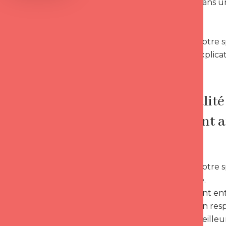
spiritualité dans 
développer !
Entretenir notre s
prendre ? Explicat
Spiritualit
Comment ame
même ?
Entretenir notre s
authentique.
Mais comment entr
individuel. On resp
devenir la meille