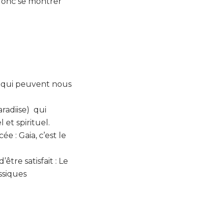
t donc se montrer
s qui peuvent nous
aradiise) qui
et spirituel.
e : Gaia, c’est le
re satisfait : Le
ssiques