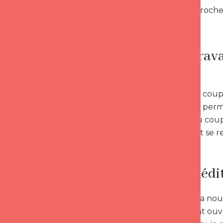
sens, se rapprocher
Clé 2 : Trav
Un travail de coup
électrique. Il perm
quotidien du coup
Ainsi, on peut se 
Clé 3 : Médi
Le Dalai Lama nou
certainement ouvri