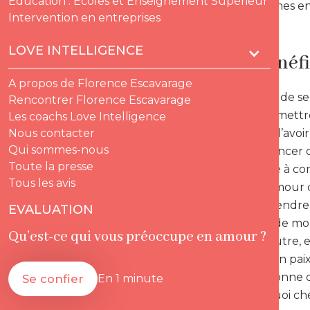
Education : Ecoles et Enseignement Supérieur
si nous sommes e
Intervention en entreprises
LOVE INTELLIGENCE
Les 3 bénéfi
A propos de Florence Escavarage
Cette quête de sen
Rencontrer Florence Escavarage
de nous permettre 
Les coachs Love Intelligence
également d’avoir 
Nous contacter
Qui sommes-nous
En effet, avancer 
Toute la presse
une capacité à com
Tous les avis
à l’autre. L’amou
en mains, prendre 
EVALUATION
différences de mo
Qu’est-ce qui vous préoccupe en amour ?
donner à l’autre, e
Plus je suis en pa
avec la personne q
Se confier
En 1 minute
C’est pourquoi che