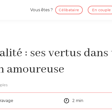
Vous êtes ?
Célibataire
En couple
alité : ses vertus dans
on amoureuse
ples
aravage
2 min