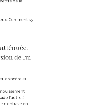
rmettre de la
ureux. Comment s’y
 atténuée.
sion de lui
reux sincère et
panouissement
aide l’autre à
le n’entrave en