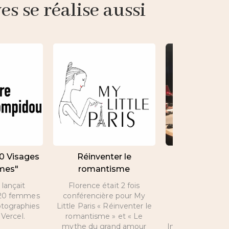
s se réalise aussi
20 Visages
Réinventer le
Interview de 
mes"
romantisme
par Nicolas 
lançait
Florence était 2 fois
A l’occasion de 
e 20 femmes
conférencière pour My
Valentin, inte
otographies
Little Paris « Réinventer le
Florence sur les
Vercel.
romantisme » et « Le
que propose
mythe du grand amour
Intelligence et s