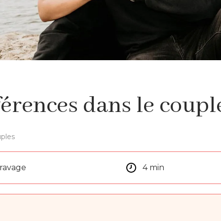
férences dans le coupl
ples
aravage
4 min