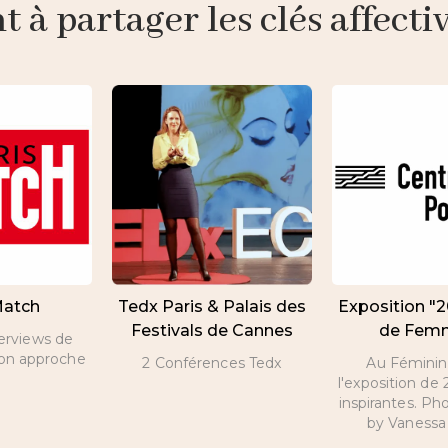
à partager les clés affective
Match
Tedx Paris & Palais des
Exposition "
Festivals de Cannes
de Fem
terviews de
son approche
2 Conférences Tedx
Au Féminin 
l'exposition d
inspirantes. Ph
by Vanessa 