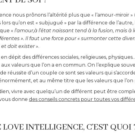
NT DE SOI ?
ence nous prônons l’altérité plus que « l’amour-miroir »
lors qu’on est « subjugué » par la différence de l’autre, l
t que «
l’amour,à l’état naissant tend à la fusion, mais à 
férentes ». Il faut une force pour « surmonter cette diver
et doit exister
».
 en dépit des différences sociales, religieuses, physiques…
t aux valeurs que l’on a en commun. On l’explique souv
es de réussite d’un couple ce sont ses valeurs qui s’accor
 énormément, et au même titre que les valeurs que l’o
dien, vivre avec quelqu’un de différent peut être compl
e vous donne
des conseils concrets pour toutes vos diffé
 LOVE INTELLIGENCE, C’EST QUOI 