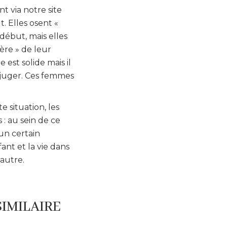
t via notre site
. Elles osent «
 début, mais elles
ère » de leur
 est solide mais il
e juger. Ces femmes
te situation, les
 : au sein de ce
un certain
nt et la vie dans
’autre.
SIMILAIRE