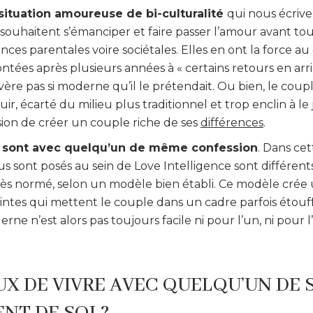
ituation amoureuse de bi-culturalité
qui nous écriven
 souhaitent s’émanciper et faire passer l’amour avant tout
nces parentales voire sociétales. Elles en ont la force au
ontées après plusieurs années à « certains retours en arri
vère pas si moderne qu’il le prétendait. Ou bien, le couple
ouir, écarté du milieu plus traditionnel et trop enclin à l
sion de créer un couple riche de ses
différences
.
 sont avec quelqu’un de même confession
. Dans cet
 sont posés au sein de Love Intelligence sont différents
rès normé, selon un modèle bien établi. Ce modèle crée 
ntes qui mettent le couple dans un cadre parfois étouffa
e n’est alors pas toujours facile ni pour l’un, ni pour l
UX DE VIVRE AVEC QUELQU’UN DE 