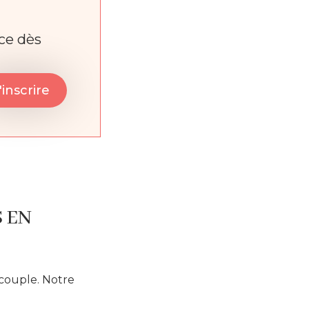
nce dès
S EN
 couple. Notre