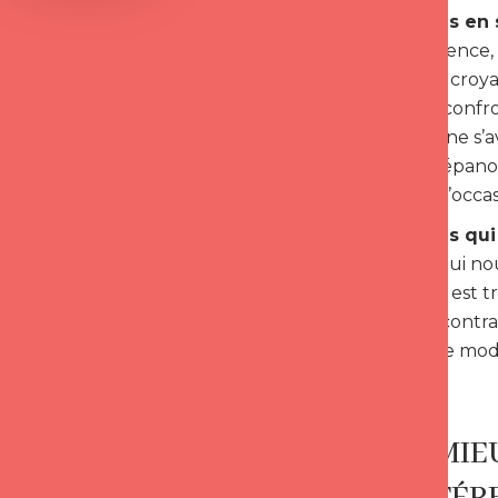
Les femmes en s
Love Intelligence,
contrer » les croya
sont parfois confr
conjoint qui ne s’a
s’est, pour s’épan
se donnent l’occa
Les femmes qui
problèmes qui nous
couple, tout est t
nombre de contrai
notre monde modern
EST-IL MIE