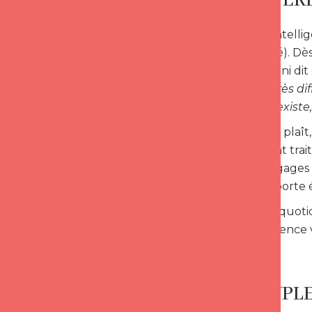
OU DIFFÉRE
Chez Love Intellig
même moitié). Dès 
belle. Alberoni di
personnes très dif
cependant existe, 
Lorsqu’on se plaît,
certainement trai
articles : les gag
: l’amour importe
Bien sûr, au quoti
Love Intelligenc
UN COUPLE