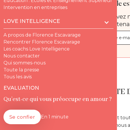
Education : Ecoles et Enseignement Supérieur
Quelle est
Intervention en entreprises
Recevez n
LOVE INTELLIGENCE
maintena
A propos de Florence Escavarage
Rencontrer Florence Escavarage
Les coachs Love Intelligence
Nous contacter
Qui sommes-nous
Toute la presse
Tous les avis
EVALUATION
LA QUÊTE 
Qu’est-ce qui vous préoccupe en amour ?
AMOUR
Se confier
En 1 minute
L’amour peut tout…
expérience nous a