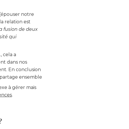
 (épouser notre
a relation est
la fusion de deux
sité qui
, cela a
ent dans nos
dent. En conclusion
n partage ensemble
exe à gérer mais
rences
.
?