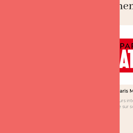
Notre engagement 
Expert France 2 CCA
Paris 
depuis 8 ans
Plusieurs in
Florence sur 
Florence est l’expert sur les
questions d’amour de 14h à
15h depuis 8 ans.