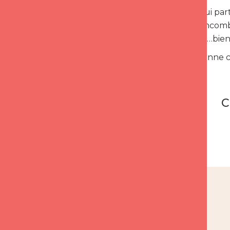
C’est celui qui pa
croyances encombra
personnalité…bien l
Cela vous donne c
C