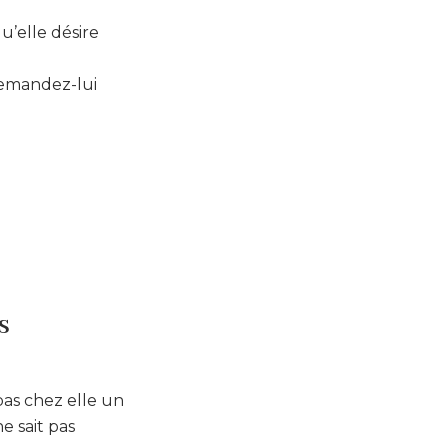
u’elle désire
demandez-lui
s
pas chez elle un
e sait pas