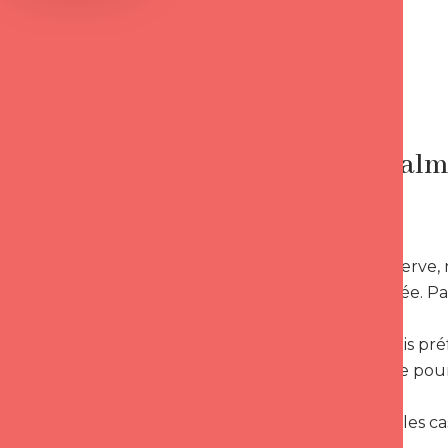
formuler !
++++
-
Rester cal
-* Si elle s’énerve
attitude posée. Pa
-* Il est parfois 
une accalmie pour
-* Dans tous les cas