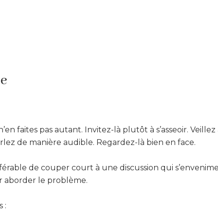
me
, n’en faites pas autant. Invitez-là plutôt à s’asseoir. Veill
rlez de manière audible. Regardez-là bien en face.
préférable de couper court à une discussion qui s’envenim
 aborder le problème.
 :