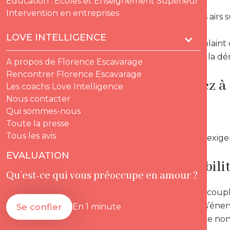
Education : Ecoles et Enseignement Supérieur
Intervention en entreprises
-* Malgré ses airs
intimement.
LOVE INTELLIGENCE
_ --> Elle se pla
pourquoi ça la dé
A propos de Florence Escavarage
Rencontrer Florence Escavarage
Cherchez à 
Les coachs Love Intelligence
Nous contacter
.
Qui sommes-nous
Toute la presse
Tous les avis
-* Souvent, l’exi
EVALUATION
impossibilit
Qu’est-ce qui vous préoccupe en amour ?
: nombre de coupl
_ La femme s’énerv
Se confier
En 1 minute
besoin qu’elle no