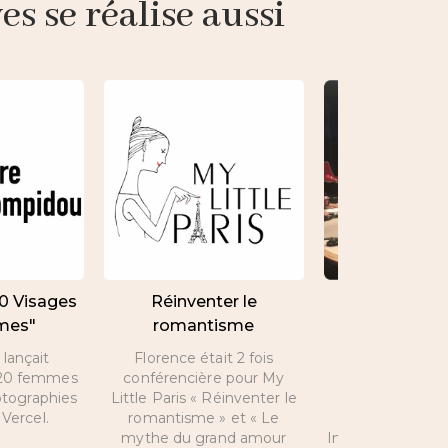
s se réalise aussi
20 Visages
Réinventer le
Interview de 
mes"
romantisme
par Nicolas 
lançait
Florence était 2 fois
A l’occasion de 
e 20 femmes
conférencière pour My
Valentin, inte
otographies
Little Paris « Réinventer le
Florence sur les
Vercel.
romantisme » et « Le
que propose
mythe du grand amour
Intelligence et s