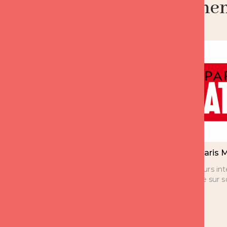
Notre engagement 
Expert France 2 CCA
Paris 
depuis 8 ans
Plusieurs in
Florence sur 
Florence est l’expert sur les
questions d’amour de 14h à
15h depuis 8 ans.