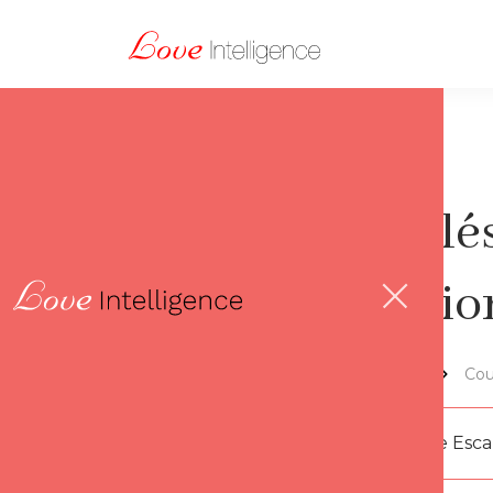
Les clé
relati
Lov'thèque
Cou
Par
Florence Esc