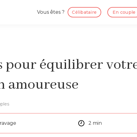
Vous êtes ?
Célibataire
En couple
s pour équilibrer votr
on amoureuse
ples
aravage
2 min