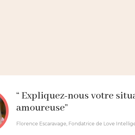
Voir + 500 interviews
“ Expliquez-nous votre situ
amoureuse”
Florence Escaravage, Fondatrice de Love Intelli