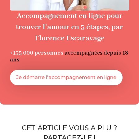
Accompagnement en ligne pour
trouver l’amour en 5 étapes, par
Florence Escaravage
+135 000
personnes
accompagnées depuis
18
ans
Je démarre l'accompagnement en ligne
CET ARTICLE VOUS A PLU ?
PARTAGEZ-LE !