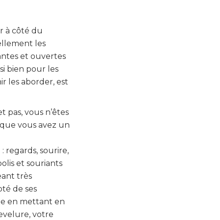
r à côté du
ellement les
ntes et ouvertes
i bien pour les
r les aborder, est
t pas, vous n’êtes
re que vous avez un
 regards, sourire,
lis et souriants
ant très
oté de ses
me en mettant en
hevelure, votre