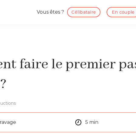
Vous êtes ?
Célibataire
En couple
t faire le premier pa
?
uctions
aravage
5 min