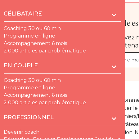
CÉLIBATAIRE
Quelle est
Coaching 30 ou 60 min
Programme en ligne
Recevez n
Accompagnement 6 mois
maintena
2 000 articles par problématique
EN COUPLE
Coaching 30 ou 60 min
Programme en ligne
Accompagnement 6 mois
Lorsqu’un homme 
2 000 articles par problématique
serait de sauter le
vous ! Prisonniers
PROFESSIONNEL
prendre un râteau
Devenir coach
passer à l’action.