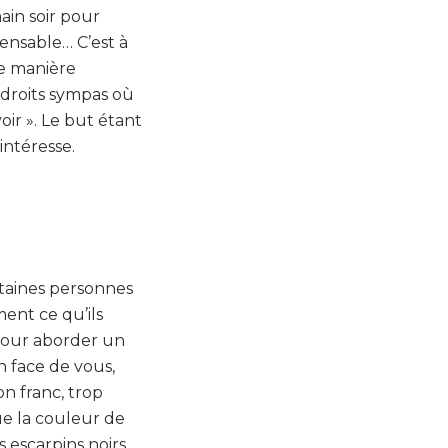
ain soir pour
ensable… C’est à
ne manière
ndroits sympas où
oir ». Le but étant
intéresse.
rtaines personnes
ment ce qu’ils
 pour aborder un
 face de vous,
n franc, trop
ue la couleur de
s escarpins noirs