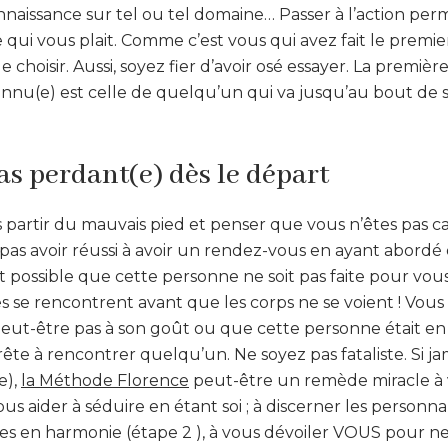
naissance sur tel ou tel domaine… Passer à l’action per
e qui vous plait. Comme c’est vous qui avez fait le premie
 choisir. Aussi, soyez fier d’avoir osé essayer. La premiè
connu(e) est celle de quelqu’un qui va jusqu’au bout de se
as perdant(e) dès le départ
 partir du mauvais pied et penser que vous n’êtes pas ca
pas avoir réussi à avoir un rendez-vous en ayant abordé
st possible que cette personne ne soit pas faite pour vous
s se rencontrent avant que les corps ne se voient ! Vou
peut-être pas à son goût ou que cette personne était e
te à rencontrer quelqu’un. Ne soyez pas fataliste. Si ja
e),
la Méthode Florence
peut-être un remède miracle à
us aider à séduire en étant soi ; à discerner les personna
es en harmonie (étape 2 ), à vous dévoiler VOUS pour ne 