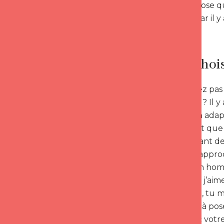
par autre chose qu
lendemain car il y
Savoir choi
Vous ne savez pas 
décontracté ? Il y
conversation adap
est blonde et que 
Il est important d
directe ou l’appr
d’aborder un homm
es très beau, j’ai
t’ai repéré(e), tu 
consiste elle à po
rapport avec votre