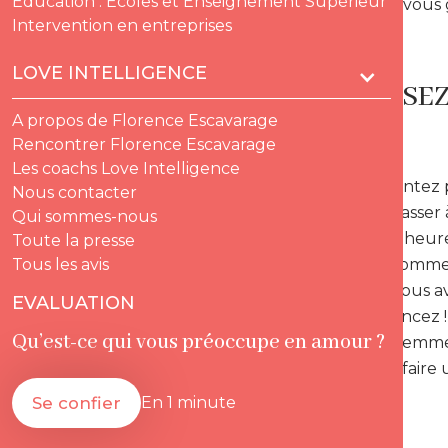
Education : Ecoles et Enseignement Supérieur
Intelligence vous 
Intervention en entreprises
LOVE INTELLIGENCE
NE LAISSE
A propos de Florence Escavarage
!
Rencontrer Florence Escavarage
Les coachs Love Intelligence
Si vous ne tentez 
Nous contacter
risquez de passer 
Qui sommes-nous
vous rendre heure
Toute la presse
Lorsqu’un homme/
Tous les avis
attendre ? Vous av
EVALUATION
plaît alors foncez
Qu’est-ce qui vous préoccupe en amour ?
l’homme/la femme q
l’avantage à faire u
Se confier
En 1 minute