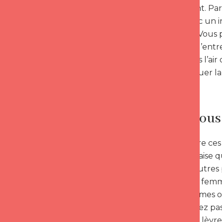
implicitement. Par
discuter avec un 
votre guise. Vous
détournée d’entre
sortir, tu m’as l’a
de faire évoluer l
Restez vous
Le choix entre ce
sont plus à l’aise
pensent, d’autres
homme/une femme.
certains femmes o
franc N’hésitez p
leur rouge à lèvre,