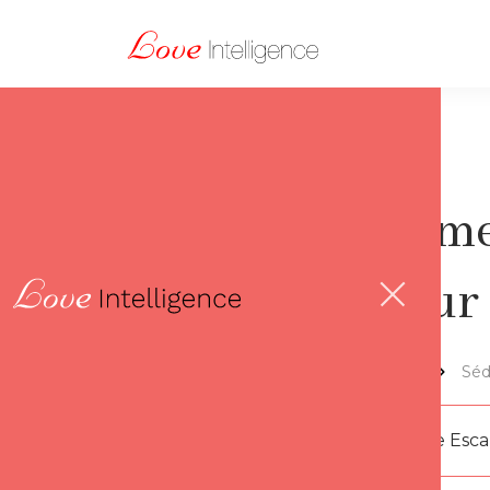
Commen
amour 
Lov'thèque
Séd
Par
Florence Esc