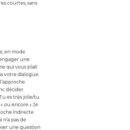
res courtes, sans
le, en mode
à engager une
e qui vous plait
s votre dialogue.
e l’approche
nc décider
 es très jolie/tu
 » ou encore « Je
proche indirecte
i n’a pas de
poser une question