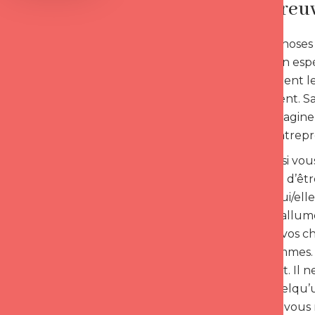
Faites preuv
Prenez les choses 
téléphone en espér
hommes aiment les
et inversement. S
femmes, s’imagine
tout aussi entrepr
Sachez que si vous
pas obligé(e) d’êt
faible pour lui/ell
allumeuses/allumeu
un jeu avec vos ch
pour les hommes. 
délicatement. Il n
pompes. Quelqu’u
avant ce qui vous 