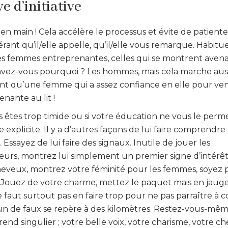
e d’initiative
en main ! Cela accélère le processus et évite de patiente
ant qu’il/elle appelle, qu’il/elle vous remarque. Habitu
 femmes entreprenantes, celles qui se montrent avena
avez-vous pourquoi ? Les hommes, mais cela marche auss
nt qu’une femme qui a assez confiance en elle pour veni
enante au lit !
 êtes trop timide ou si votre éducation ne vous le perme
re explicite. Il y a d’autres façons de lui faire comprend
e. Essayez de lui faire des signaux. Inutile de jouer les
rs, montrez lui simplement un premier signe d’intérêt :
eveux, montrez votre féminité pour les femmes, soyez po
Jouez de votre charme, mettez le paquet mais en jauge
e faut surtout pas en faire trop pour ne pas parraître à c
n de faux se repère à des kilomètres. Restez-vous-mê
rend singulier ; votre belle voix, votre charisme, votre c