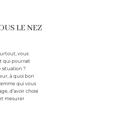
OUS LE NEZ
surtout, vous
t qui pourrait
situation ?
ur, à quoi bon
a femme qui vous
ge, d’avoir choisi
 et mesurer