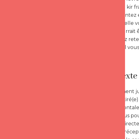
ou encore le kir f
vous vous sentez e
avouer qu’il/elle 
réponse pourrait ê
vous pourrez reten
Escaravage, il vou
Le contexte
Il est également j
vous êtes attiré(
approche frontale
c’est que vous pou
vous savez directe
pas du tout récepti