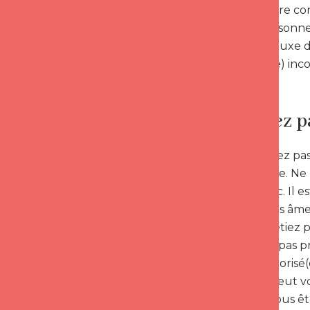
humour, votre con
choisir la personn
accordez le luxe de
ce(tte) bel(le) in
Ne partez p
Vous ne devez pas
ou de séduire. Ne 
pas un échec. Il e
on dit que les âme
que vous n’étiez 
simplement pas prê
sentez dévalorisé(
cœur. Elle peut vo
lesquelles vous êt