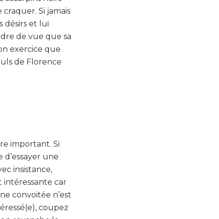
 craquer. Si jamais
désirs et lui
erdre de vue que sa
bon exercice que
nuls de Florence
re important. Si
e d’essayer une
ec insistance,
 intéressante car
nne convoitée n’est
ntéressé(e), coupez