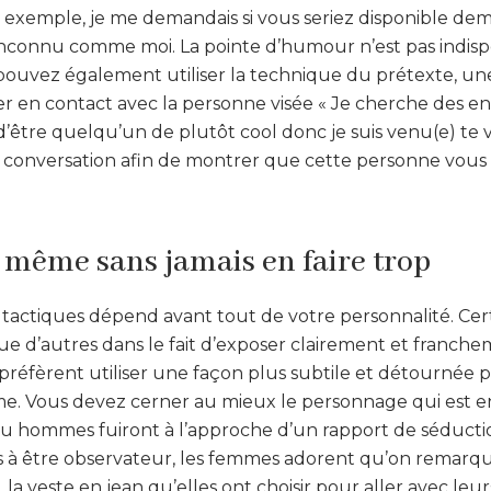
 exemple, je me demandais si vous seriez disponible dem
inconnu comme moi. La pointe d’humour n’est pas indisp
 pouvez également utiliser la technique du prétexte, u
r en contact avec la personne visée « Je cherche des e
ir d’être quelqu’un de plutôt cool donc je suis venu(e) te v
a conversation afin de montrer que cette personne vous 
 même sans jamais en faire trop
s tactiques dépend avant tout de votre personnalité. Ce
 que d’autres dans le fait d’exposer clairement et franche
 préfèrent utiliser une façon plus subtile et détournée
 Vous devez cerner au mieux le personnage qui est en
u hommes fuiront à l’approche d’un rapport de séductio
as à être observateur, les femmes adorent qu’on remarq
 la veste en jean qu’elles ont choisir pour aller avec leur