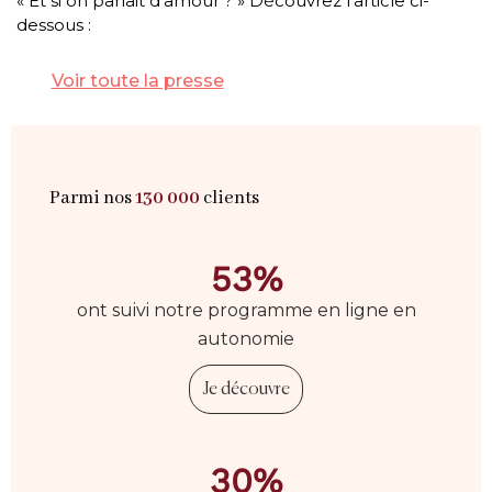
« Et si on parlait d’amour ? » Découvrez l’article ci-
dessous :
Voir toute la presse
Parmi nos
130 000
clients
53%
ont suivi notre programme en ligne en
autonomie
Je découvre
30%