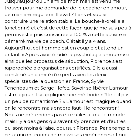
Jusqu’au jour où un ami de mon mari est venu me
trouver pour me demander de le coacher en amour,
de manière régulière. II avait 41 ans et voulait
construire une relation stable. Le bouche-à-oreille a
fonctionné et c’est de cette façon que je me suis peu à
peu investie puis consacrée à 100 % à cette activité et
démarré ma vie de coach. C’était il y a 4 ans.
Aujourd’hui, cet homme est en couple et attend un
enfant. » Après avoir étudié la psychologie amoureuse
ainsi que les processus de séduction, Florence s’est
rapprochée d’organisations certifiées. Elle a aussi
constitué un comité d’experts avec les deux
spécialistes de la question en France, Sylvie
Tenenbaum et Serge Hefez. Savoir se libérer L’amour
est magique. Lui appliquer une méthode n’ôte-t-il pas
un peu de romantisme ? « L’amour est magique quand
on le rencontre mais encore faut-il le rencontrer !
Nous ne prétendons pas être utiles a tout le monde
mais il y a des gens qui savent s’y prendre et d’autres
qui sont moins à l’aise, poursuit Florence. Par exemple,
ceux qui ont connu de mauvaises expériences et qui