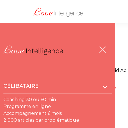
Europe 1
Florence Escaravage était l’invité de David Abi
CÉLIBATAIRE
Voir toute la presse
Lire l'article
Coaching 30 ou 60 min
Programme en ligne
Accompagnement 6 mois
2 000 articles par problématique