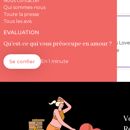
Nous contacter
Qui sommes-nous
Toute la presse
Tous les avis
+100
EVALUATION
Experts certifiés Love
Qu’est-ce qui vous préoccupe en amour ?
Intelligence
Se confier
En 1 minute
V
R