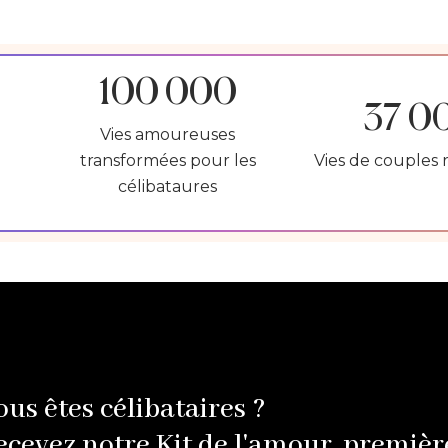
100 000
37 0
Vies amoureuses
transformées pour les
Vies de couples 
célibataures
ous êtes célibataires ?
ecevez notre Kit de l'amour, premièr