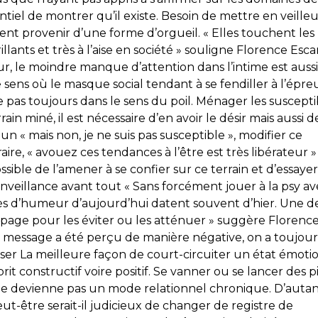
tiel de montrer qu’il existe. Besoin de mettre en veille
nt provenir d’une forme d’orgueil. « Elles touchent les
lants et très à l’aise en société » souligne Florence Esca
ieur, le moindre manque d’attention dans l’intime est auss
 sens où le masque social tendant à se fendiller à l’épr
pas toujours dans le sens du poil. Ménager les susceptib
rrain miné, il est nécessaire d’en avoir le désir mais aussi d
un « mais non, je ne suis pas susceptible », modifier ce
ire, « avouez ces tendances à l’être est très libérateur »
ossible de l’amener à se confier sur ce terrain et d’essaye
veillance avant tout « Sans forcément jouer à la psy avec
cès d’humeur d’aujourd’hui datent souvent d’hier. Une de
apage pour les éviter ou les atténuer » suggère Florenc
message a été perçu de manière négative, on a toujour
riser La meilleure façon de court-circuiter un état émoti
rit constructif voire positif. Se vanner ou se lancer des p
ne devienne pas un mode relationnel chronique. D’autant
t-être serait-il judicieux de changer de registre de