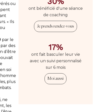
30%
vérés ou
ont bénéficié d'une séance
cupent
de coaching
ant
. « Ils
Je prends rendez-vous
 ou
 par le
17%
 par des
n d’être
ont fait basculer leur vie
pouvait
avec un suivi personnalisé
ne
sur 6 mois
en soi
 l’homme
Moi aussi
es, plus
mbats.
, ne
t, les
l’être,