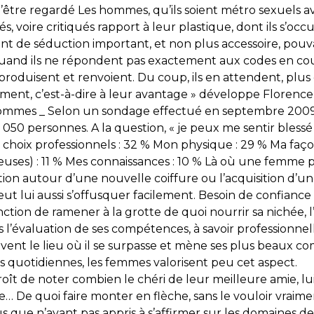
d’être regardé Les hommes, qu’ils soient métro sexuels a
s, voire critiqués rapport à leur plastique, dont ils s’oc
t de séduction important, et non plus accessoire, pouv
quand ils ne répondent pas exactement aux codes en cours
produisent et renvoient. Du coup, ils en attendent, plus
ment, c’est-à-dire à leur avantage » développe Florence
hommes _ Selon un sondage effectué en septembre 2009
050 personnes. A la question, « je peux me sentir blessé
hoix professionnels : 32 % Mon physique : 29 % Ma faço
igieuses) : 11 % Mes connaissances : 10 % Là où une femme 
n autour d’une nouvelle coiffure ou l’acquisition d’u
eut lui aussi s’offusquer facilement. Besoin de confiance 
ction de ramener à la grotte de quoi nourrir sa nichée,
’évaluation de ses compétences, à savoir professionnell
ouvent le lieu où il se surpasse et mène ses plus beaux co
s quotidiennes, les femmes valorisent peu cet aspect.
roît de noter combien le chéri de leur meilleure amie, lui
le… De quoi faire monter en flèche, sans le vouloir vraimen
us que n’ayant pas appris à s’affirmer sur les domaines de 