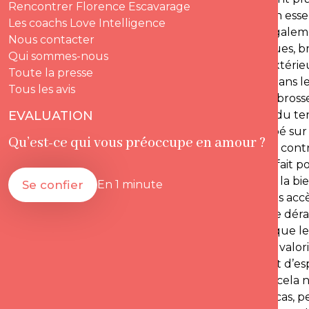
Rencontrer Florence Escavarage
ceux du faire restent, pour lui un moyen essen
Les coachs Love Intelligence
ego Certaines susceptibilités peuvent égaleme
Nous contacter
hommes très sûrs d’eux, plutôt fantasques, bril
Qui sommes-nous
S’ils sont habitués à certains égards à l’extér
Toute la presse
perçu. Ce qui ne manque pas d’arriver dans le
Tous les avis
quotidien… leur douce et tendre ne les brosse 
EVALUATION
Identifier les susceptibilités ! Pour sortir du te
reconnaître qu’il existe. Si on reste campé sur 
Qu’est-ce qui vous préoccupe en amour ?
comportement risque d’être difficile. Au contra
Florence Escaravage… Il est alors tout à fait p
cerner ensemble les zones sensibles. De la bien
Se confier
En 1 minute
est toutefois important de se dire que les ac
est de percevoir les risques éventuels de dér
Escaravage. Quand on se rend compte que le 
choix de reformuler pour le rassurer. Le valo
négatif consiste à se mettre dans un état d’esp
pourquoi pas, à condition toutefois que cela 
la crise menace fréquemment. Dans ce cas, peu