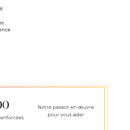
it
es
gence
00
Notre passion en œuvre
pour vous aider
renforcées