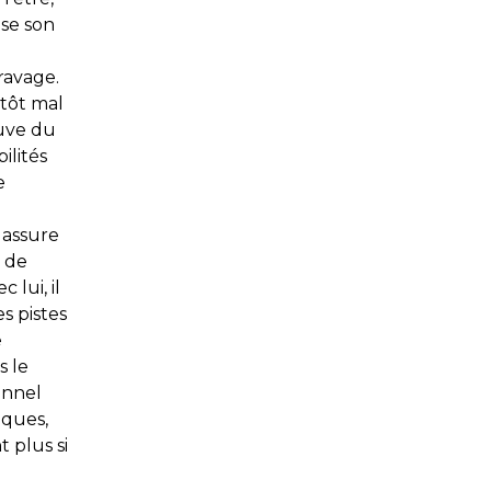
use son
ravage.
itôt mal
euve du
ilités
e
 assure
r de
 lui, il
s pistes
e
s le
onnel
iques,
 plus si