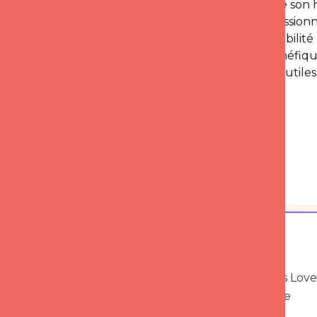
communication et de chercher à mettre son ho
encouragez ses choix, qu’ils soient professionn
l’inciter à prendre conscience de sa sensibilité
comportement agressif, il serait plus bénéfiqu
émotions, pour s’éviter bien des tracas inutil
Amour de Rencontre
Voir toute la presse
+100
Experts certifiés Love
Intelligence