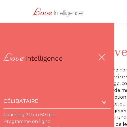
Doctissimo - Nov
Sachez ménager la susceptibilité de votre ho
de nouveaux territoires. Les hommes aussi se 
fait imprévisible. Avec Florence Escaravage, 
comportement et les meilleurs moyens de ménag
le mari de Jeanne a eu une sacrée promotion !
CÉLIBATAIRE
le voilà qui se rembrunit, voire qui se vexe, o
susceptibilité de nos hommes tend à se génér
Coaching 30 ou 60 min
Love Intelligence®) : « Une remarque ou une a
Programme en ligne
à tort, entraînant crispation ou bouderie de 