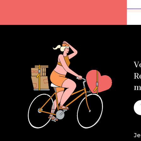
V
R
m
Je