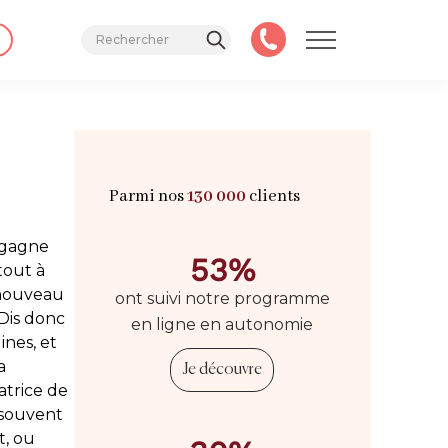
Parmi nos
130 000
clients
 gagne
53%
tout à
 nouveau
ont suivi notre programme
 Dis donc
en ligne en autonomie
ines, et
a
Je découvre
atrice de
 souvent
t, ou