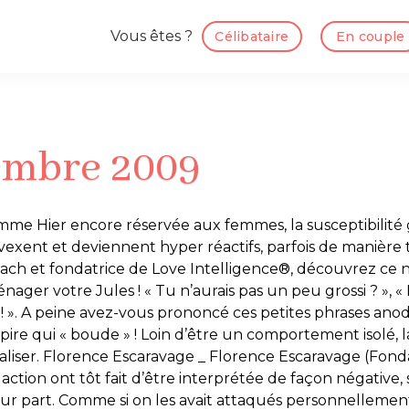
Vous êtes ?
Célibataire
En couple
embre 2009
mme Hier encore réservée aux femmes, la susceptibilité
vexent et deviennent hyper réactifs, parfois de manière 
coach et fondatrice de Love Intelligence®, découvrez ce
er votre Jules ! « Tu n’aurais pas un peu grossi ? », «
 ». A peine avez-vous prononcé ces petites phrases anod
u pire qui « boude » ! Loin d’être un comportement isolé, l
aliser. Florence Escaravage _ Florence Escaravage (Fond
ction ont tôt fait d’être interprétée de façon négative,
leur part. Comme si on les avait attaqués personnellemen