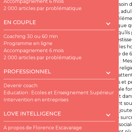
Accompagnement 6 mois
bien montré peu de considération ! ». Besoin 
2 000 articles par problématique
pas, ont gagné la faveur d’être regardés, adulé
davantage. Le physique est devenu un élémen
EN COUPLE
entraîner chez eux une fragilité narcissique 
contrôlent davantage leur image, celle qu’ils 
Coaching 30 ou 60 min
moins consciemment, un retour sur investisse
Programme en ligne
Escaravage. Les remarques qui blessent les 
Accompagnement 6 mois
site « amour de rencontre » sur une base de 6 
2 000 articles par problématique
remarques sur » les hommes répondent : Mes c
en public : 18 % Mes opinions (politiques, rel
PROFESSIONNEL
prendre la mouche pour un manque d’attentio
lingerie coquine, l’homme prend le relais et p
Devenir coach
Toujours chasseur, avec comme principale fon
Education : Ecoles et Enseignement Supérieur
place son amour-propre essentiellement dans l
Intervention en entreprises
que dans sa qualité d’être. Le travail étant s
Encore aujourd’hui ! Peu émues par ses joute
LOVE INTELLIGENCE
Naturellement taquines, il leur arrive de surc
cesse de gravir les échelons de l’échelle socia
A propos de Florence Escavarage
susceptibilités dudit « chasseur ». D’autant pl