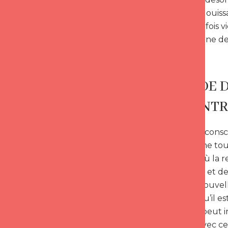
être plus éblouiss
de façon parfois v
plus être digne de
UN MODE D
RENCONTR
Soyons bien consc
prennent une tour
un monde où la re
précipitation et d
une toute nouvelle
avec l’idée qu’il 
nouveauté peut in
de se saisir avec c