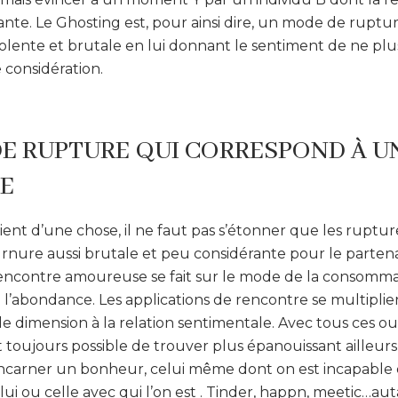
ante. Le Ghosting est, pour ainsi dire, un mode de rupture 
iolente et brutale en lui donnant le sentiment de ne plus
 considération.
E RUPTURE QUI CORRESPOND À U
E
ient d’une chose, il ne faut pas s’étonner que les rupt
nure aussi brutale et peu considérante pour le partena
ncontre amoureuse se fait sur le mode de la consommat
e l’abondance. Les applications de rencontre se multipli
 dimension à la relation sentimentale. Avec tous ces outi
est toujours possible de trouver plus épanouissant ailleurs
carner un bonheur, celui même dont on est incapable de
elui ou celle avec qui l’on est . Tinder, happn, meetic…au