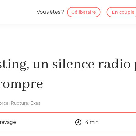
Vous êtes ?
Célibataire
En couple
ting, un silence radio
rompre
orce, Rupture, Exes
aravage
4 min