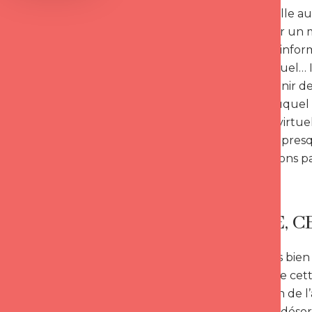
personnes, elle a
s’auto infliger u
contenter d’inform
message virtuel… I
de se prémunir de 
significatif auque
voilà que le virtu
commun, et presque
des explications p
L’AUTRE, C
Comprenons bien ici
procédant de cette
considération de l
et qui se fait dés