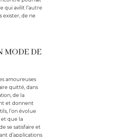
qui avilit l’autre
 exister, de ne
N MODE DE
ures amoureuses
ire quitté, dans
ion, de la
ent et donnent
ls, l’on évolue
 et que la
 se satisfaire et
tant d’applications