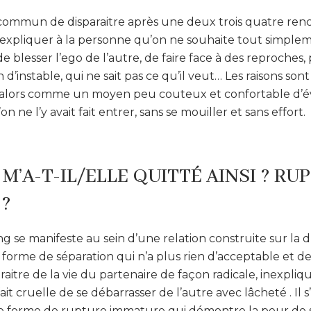
 commun de disparaitre après une deux trois quatre renc
’expliquer à la personne qu’on ne souhaite tout simple
e blesser l’ego de l’autre, de faire face à des reproches
instable, qui ne sait pas ce qu’il veut… Les raisons sont
 alors comme un moyen peu couteux et confortable d’év
’on ne l’y avait fait entrer, sans se mouiller et sans effort.
M’A-T-IL/ELLE QUITTÉ AINSI ? RU
?
g se manifeste au sein d’une relation construite sur la d
forme de séparation qui n’a plus rien d’acceptable et de
raitre de la vie du partenaire de façon radicale, inexpliq
it cruelle de se débarrasser de l’autre avec lâcheté . Il s’a
 forme de rupture immature qui démontre la peur de s