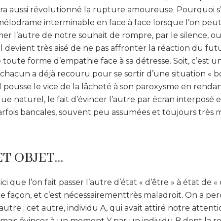
ura aussi révolutionné la rupture amoureuse. Pourquoi 
n mélodrame interminable en face à face lorsque l’on peu
er l’autre de notre souhait de rompre, par le silence, ou 
l devient très aisé de ne pas affronter la réaction du fut
toute forme d’empathie face à sa détresse. Soit, c’est 
l chacun a déjà recouru pour se sortir d’une situation « b
el pousse le vice de la lâcheté à son paroxysme en rendan
 naturel, le fait d’évincer l’autre par écran interposé e
arfois bancales, souvent peu assumées et toujours très m
ET OBJET…
 que l’on fait passer l’autre d’état « d’être » à état de «
 façon, et c’est nécessairementtrès maladroit. On a perd
’autre ; cet autre, individu A, qui avait attiré notre atte
ormais évincer à un moment Y par un individu B dont la r