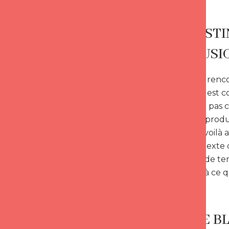
LE GHOSTIN
DÉSILLUSI
Lorsque l’on renco
s’attendre. Il est
souvent… ne pas co
contrôler le prod
longs. Nous voilà 
dans ce contexte q
dépêtrer et de te
pas du tout à ce qu
PEUR DE B