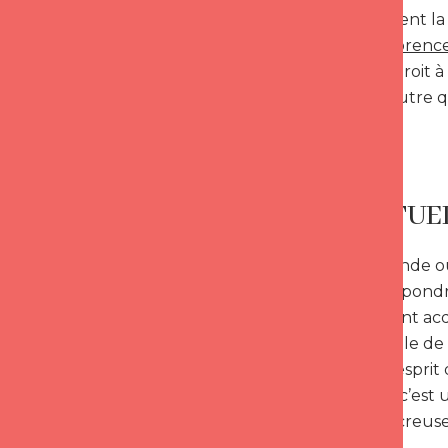
qui dénaturent la 
Méthode Florenc
mène tout droit à
rapport à l’autre q
authenticité.
UN VIRTUE
Dans un monde où 
de lui correspondr
soudainement acqui
et bien difficile
Gardons à l’esprit
donne peu, c’est u
chercher, à creuse