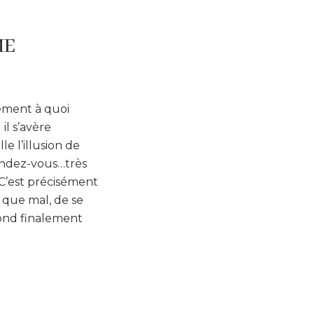
ME
lement à quoi
il s’avère
e l’illusion de
rendez-vous…très
 C’est précisément
 que mal, de se
pond finalement