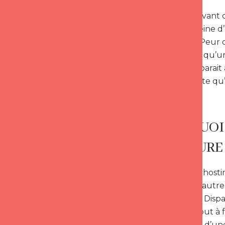
Il est dorénavant
donner la peine d
poursuivre. Peur d
comme quelqu’un d’
ghosting apparait
sa vie aussi vite qu
POURQUOI 
IMMATURE 
Lorsque le Ghostin
à une toute autre 
pour l’autre. Dispa
une façon tout à fa
précisément d’une