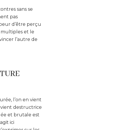
ontres sans se
ment pas
, peur d’être perçu
 multiples et le
incer l’autre de
PTURE
urée, l’on en vient
vient destructrice
uée et brutale est
git ici
’exprimer sur les