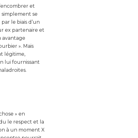
s’encombrer et
t simplement se
par le biais d’un
ur ex partenaire et
un avantage
ourbier ». Mais
t légitime,
n lui fournissant
aladroites.
 chose » en
u le respect et la
ntion à un moment X
encontre pourrait