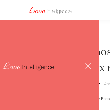
Le ghos
mieux 
Lov'thèque
Div
Par
Florence Esc