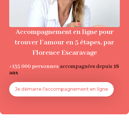
Accompagnement en ligne pour
trouver l’amour en 5 étapes, par
Florence Escaravage
+135 000
personnes
accompagnées depuis
18
ans
Je démarre l'accompagnement en ligne