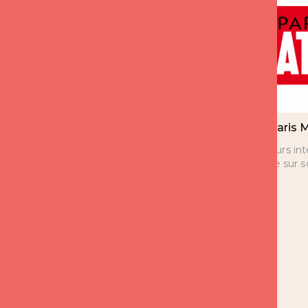
Expert France 2 CCA
Paris 
depuis 8 ans
Plusieurs in
Florence sur 
Florence est l’expert sur les
questions d’amour de 14h à
15h depuis 8 ans.