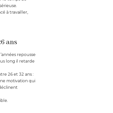
sérieuse.
é à travailler,
26 ans
d’années repousse
us long il retarde
re 26 et 32 ans :
Une motivation qui
déclinent
ble.