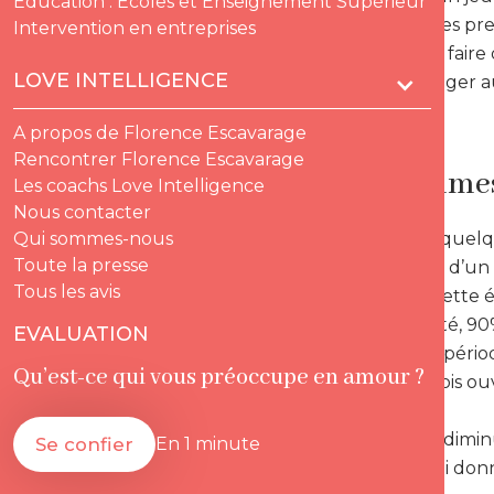
Education : Ecoles et Enseignement Supérieur
profiter de ses pr
Intervention en entreprises
S’il choisit de fai
LOVE INTELLIGENCE
avant de songer a
A propos de Florence Escavarage
Rencontrer Florence Escavarage
Les hommes
Les coachs Love Intelligence
Nous contacter
Diplômé de quelq
Qui sommes-nous
Toute la presse
l’éventualité d’un
Tous les avis
davantage cette 
Mais en réalité, 9
EVALUATION
c’est à cette péri
Qu’est-ce qui vous préoccupe en amour ?
reste toutefois ou
fortement.
Les chances diminu
Se confier
En 1 minute
Comment lui donn