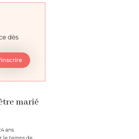
nce dès
être marié
4 ans.
r le temps de