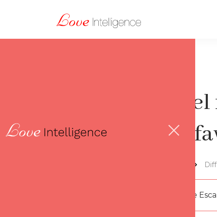
A quel
plus f
Lov'thèque
Di
Par
Florence Esc