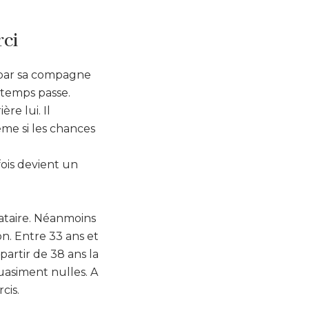
rci
» par sa compagne
e temps passe.
re lui. Il
me si les chances
ois devient un
bataire. Néanmoins
on. Entre 33 ans et
partir de 38 ans la
uasiment nulles. A
cis.