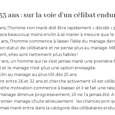
3 ans : sur la voie d’un célibat endu
0 ans, l’homme non marié doit être rapidement « décidé 
 il sera beaucoup moins enclin à se marier à mesure que l
 ans, l’homme commence à laisser l’idée du mariage derriè
n statut de célibataire et ne pense plus au mariage. Mê
tent, elles sont nettement plus faibles !
 ans, un homme qui ne s’est jamais marié une première f
i et le mariage n’est plus une option envisagée.
in au mariage au plus tôt dès 25 ans.
nt entre 26 et 32 ans et cherche activement s’il est céli
 cette motivation commence à baisser et il se fait une rais
mariage diminue progressivement, s’il ne l’a jamais été. A 
premier mariage chute sérieusement : les chances sont q
mais marié entre dans la catégorie des célibataires endur