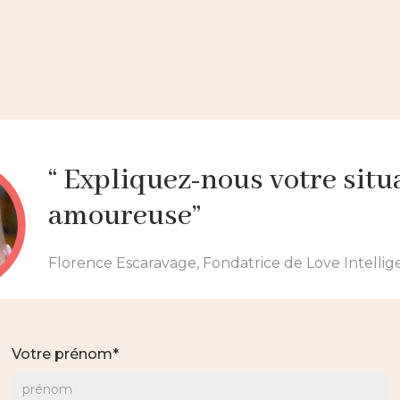
Voir + 500 interviews
“ Expliquez-nous votre situ
amoureuse”
Florence Escaravage, Fondatrice de Love Intelli
Votre prénom*