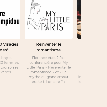
20 Visages
Réinventer le
Interview de 
mes"
romantisme
par Nicolas 
lançait
Florence était 2 fois
A l’occasion de 
e 20 femmes
conférencière pour My
Valentin, inte
otographies
Little Paris « Réinventer le
Florence sur les
Vercel.
romantisme » et « Le
que propose
mythe du grand amour
Intelligence et s
existe-t-il encore ? »
love coach peut 
la vie amoure
célibataires et