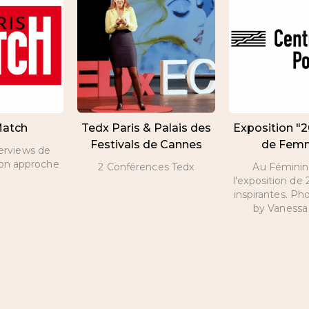
Match
Tedx Paris & Palais des
Exposition "
Festivals de Cannes
de Fem
terviews de
son approche
2 Conférences Tedx
Au Féminin 
l'exposition d
inspirantes. Ph
by Vanessa 