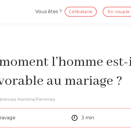
Vous êtes ?
Célibataire
En couple
 moment l’homme est-i
avorable au mariage ?
fférences Homme/Femmes
aravage
3 min