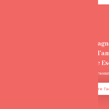
Accompagne
trouver l’a
Florence E
+135 000
person
Je démarre l'