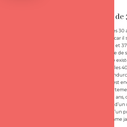
Au-delà de 3
A partir de ses 3
s’il en a une, car
Entre 33 ans et 37
s’accommode de so
qu’il se marie exis
Approchant les 40
célibataire endurc
Un homme est encl
Il y pense forteme
à partir de 31 ans,
37, l’optique d’un 
probabilité d’un 
42 ans, l’homme ja