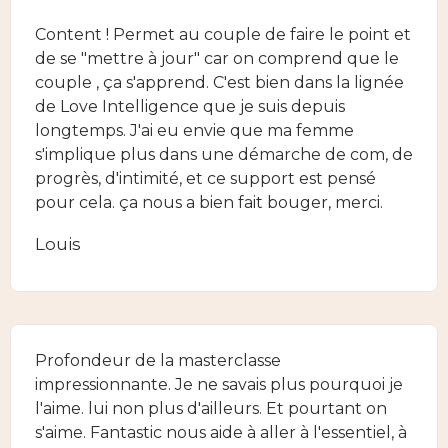
Content ! Permet au couple de faire le point et
de se "mettre à jour" car on comprend que le
couple , ça s'apprend. C'est bien dans la lignée
de Love Intelligence que je suis depuis
longtemps. J'ai eu envie que ma femme
s'implique plus dans une démarche de com, de
progrès, d'intimité, et ce support est pensé
pour cela. ça nous a bien fait bouger, merci.
Louis
Profondeur de la masterclasse
impressionnante. Je ne savais plus pourquoi je
l'aime. lui non plus d'ailleurs. Et pourtant on
s'aime. Fantastic nous aide à aller à l'essentiel, à