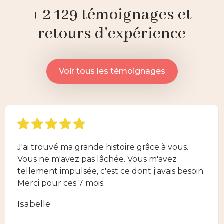
+ 2 129 témoignages et
retours d'expérience
Voir tous les témoignages
J'ai trouvé ma grande histoire grâce à vous.
Vous ne m'avez pas lâchée. Vous m'avez
tellement impulsée, c'est ce dont j'avais besoin.
Merci pour ces 7 mois.
Isabelle