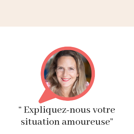
“ Expliquez-nous votre
situation amoureuse”