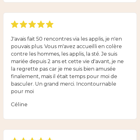
J'avais fait 50 rencontres via les applis, je n'en
pouvais plus. Vous m'avez accueilli en colère
contre les hommes, les applis, la sté. Je suis
mariée depuis 2 ans et cette vie d'avant, je ne
la regrette pas car je me suis bien amusée
finalement, mais il était temps pour moi de
basculer. Un grand merci. Incontournable
pour moi
Céline