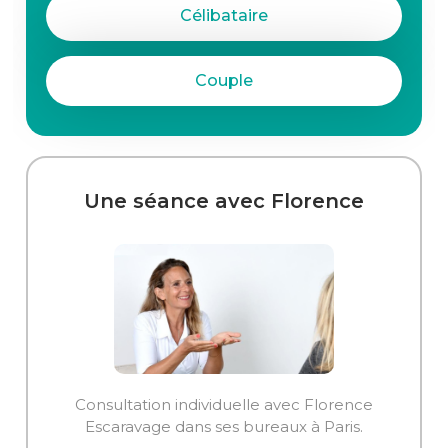
Célibataire
Couple
Une séance avec Florence
Consultation individuelle avec Florence
Escaravage dans ses bureaux à Paris.