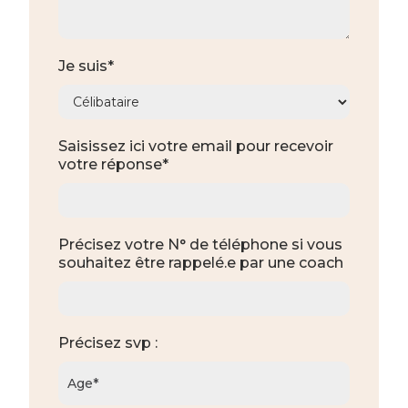
Je suis*
Saisissez ici votre email pour recevoir
votre réponse*
Précisez votre N° de téléphone si vous
souhaitez être rappelé.e par une coach
Précisez svp :