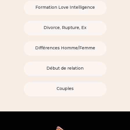
Formation Love Intelligence
Divorce, Rupture, Ex
Différences Homme/Femme
Début de relation
Couples