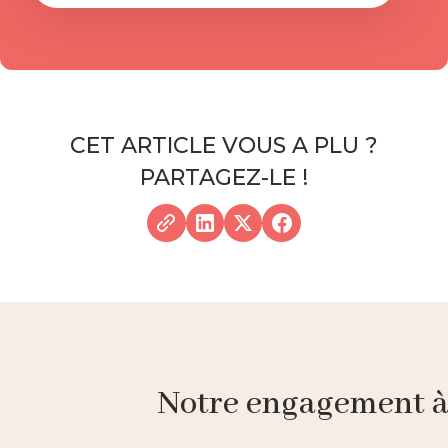
CET ARTICLE VOUS A PLU ?
PARTAGEZ-LE !
Notre engagement à p