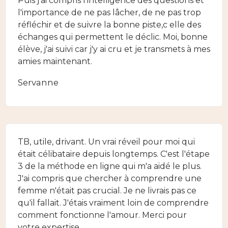
Puis j'ai compris l'intelligence des questions et
l'importance de ne pas lâcher, de ne pas trop
réfléchir et de suivre la bonne piste,c elle des
échanges qui permettent le déclic. Moi, bonne
élève, j'ai suivi car j'y ai cru et je transmets à mes
amies maintenant.
Servanne
TB, utile, drivant. Un vrai réveil pour moi qui
était célibataire depuis longtemps. C'est l'étape
3 de la méthode en ligne qui m'a aidé le plus.
J'ai compris que chercher à comprendre une
femme n'était pas crucial. Je ne livrais pas ce
qu'il fallait. J'étais vraiment loin de comprendre
comment fonctionne l'amour. Merci pour
votre expertise