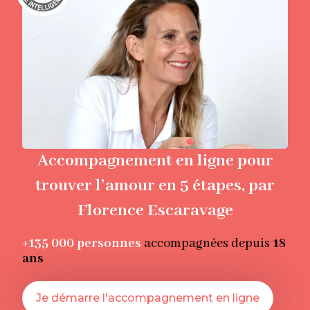
Accompagnement en ligne pour
trouver l’amour en 5 étapes, par
Florence Escaravage
+135 000
personnes
accompagnées depuis
18
ans
Je démarre l'accompagnement en ligne