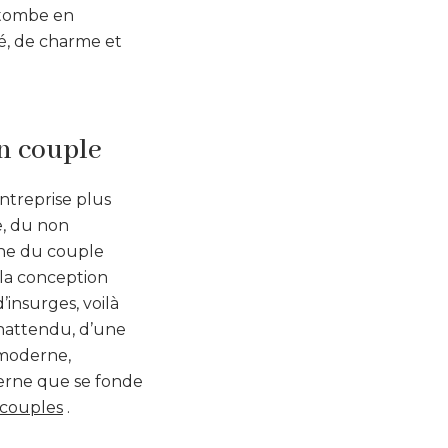
 tombe en
é, de charme et
en couple
ntreprise plus
e, du non
ane du couple
la conception
’insurges, voilà
inattendu, d’une
 moderne,
erne que se fonde
 couples
.