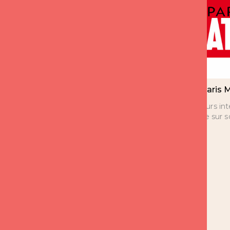
Expert France 2 CCA
Paris 
depuis 8 ans
Plusieurs in
Florence sur 
Florence est l’expert sur les
questions d’amour de 14h à
15h depuis 8 ans.