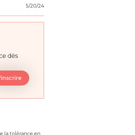
5/20/24
nce dès
 la tolérance en