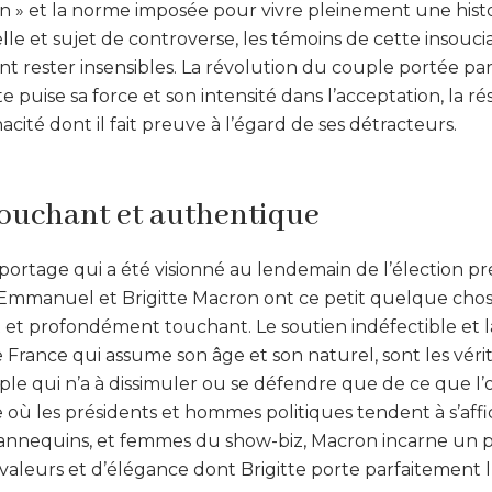
-on » et la norme imposée pour vivre pleinement une hist
le et sujet de controverse, les témoins de cette insouc
 rester insensibles. La révolution du couple portée par «
 puise sa force et son intensité dans l’acceptation, la rés
cité dont il fait preuve à l’égard de ses détracteurs.
ouchant et authentique
ortage qui a été visionné au lendemain de l’élection prés
 Emmanuel et Brigitte Macron ont ce petit quelque chose 
 et profondément touchant. Le soutien indéfectible et l
France qui assume son âge et son naturel, sont les véri
le qui n’a à dissimuler ou se défendre que de ce que l’
ère où les présidents et hommes politiques tendent à s’aff
mannequins, et femmes du show-biz, Macron incarne un p
 valeurs et d’élégance dont Brigitte porte parfaitement 