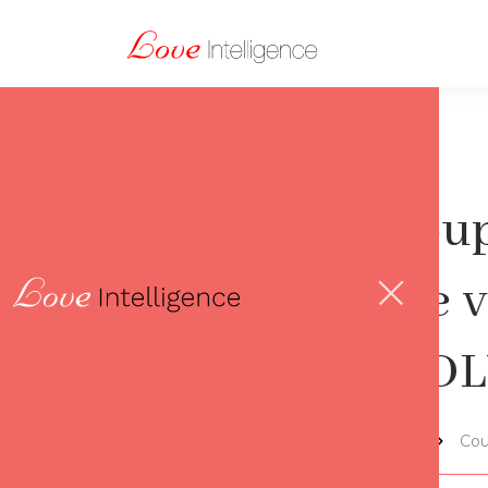
Le coup
notre v
RÉVOL
Lov'thèque
Cou