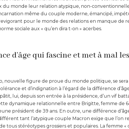
 du monde leur relation atypique, non-conventionnell
 Incarnation même du couple moderne, émancipé, impét
revigorant pour le monde des relations en manque de r
 norme sociale aux « qu’en dira t-on » acerbes.
ce d’âge qui fascine et met à mal le
p, nouvelle figure de proue du monde politique, se ser
érance et d’indignation à l’égard de la différence d’âge
âtit, lui, depuis son entrée à la présidence, d’un vif ba
ette dynamique relationnelle entre Brigitte, femme de 6
une président de 39 ans. En outre, une différence d’âge
différent tant l’atypique couple Macron exige que l’on r
e tous stéréotypes grossiers et populaires. La femme « 