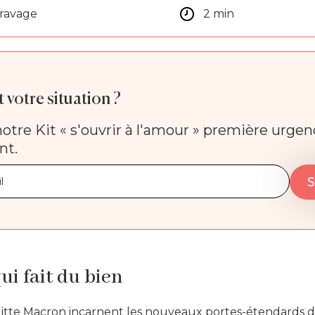
aravage
2 min
 votre situation ?
otre Kit « s'ouvrir à l'amour » première urge
nt.
ui fait du bien
tte Macron incarnent les nouveaux portes-étendards de