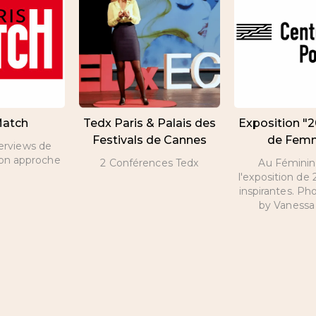
Match
Tedx Paris & Palais des
Exposition "
Festivals de Cannes
de Fem
terviews de
son approche
2 Conférences Tedx
Au Féminin 
l'exposition d
inspirantes. Ph
by Vanessa 