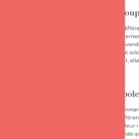
Et si le co
Banaliser la diff
se font les premier
entreprise revendi
suffisamment solid
s’épaulent. Et, el
de pouvoir.
Un symbole f
Brigitte et Emman
ignore les différe
atypique de leur r
dans un monde qui