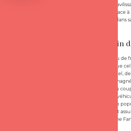
homonyme avilissa
désuétude face à 
d’élégance dans sa
Un regain d
Enfin un peu de fr
complexe que cell
conventionnel, de
Macron un magnét
populaire du coupl
que l’image véhicu
bienveillance pop
parfaitement assu
le programme Fan