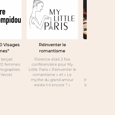
20 Visages
Réinventer le
Interview de 
mes"
romantisme
par Nicolas 
lançait
Florence était 2 fois
A l’occasion de 
e 20 femmes
conférencière pour My
Valentin, inte
otographies
Little Paris « Réinventer le
Florence sur les
Vercel.
romantisme » et « Le
que propose
mythe du grand amour
Intelligence et s
existe-t-il encore ? »
love coach peut 
la vie amoure
célibataires et