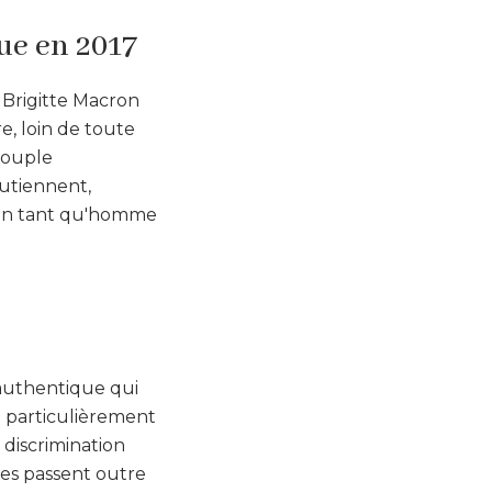
que en 2017
 Brigitte Macron
re, loin de toute
 couple
outiennent,
te en tant qu'homme
authentique qui
e particulièrement
 discrimination
es passent outre