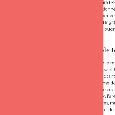
les « qu’en dira t
peu conventionnel
candide ne peuvent
Emmanuel/ Brigitte
l’absence de pugna
Un couple t
En témoigne le rep
liens qui unissent
moderne, excitant
première dame de 
charme de ce coup
lui inventer. A l’
jeunes actrices, 
d’authenticité, de