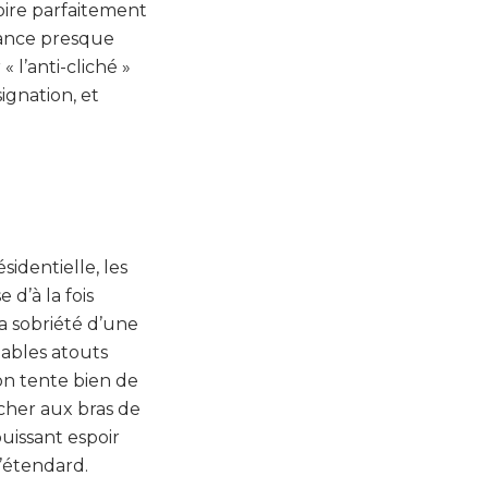
oire parfaitement
iance presque
 l’anti-cliché »
ignation, et
identielle, les
d’à la fois
a sobriété d’une
tables atouts
on tente bien de
icher aux bras de
uissant espoir
l’étendard.