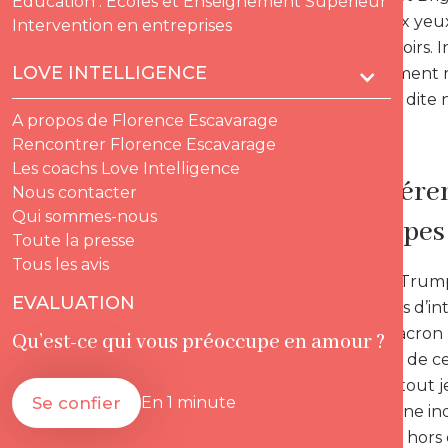
Education : Ecoles et Enseignement Supérieur
exposant aux yeux
Intervention en entreprises
emplie d’espoirs.
LOVE INTELLIGENCE
particulièrement 
victime de la dite
A propos de Florence Escavarage
Rencontrer Florence Escavarage
Les coachs Love Intelligence
Une différen
Nous contacter
Qui sommes-nous
stéréotypes
Toute la presse
Tous les avis
Si le couple Trum
EVALUATION
mouvements d’intol
le couple Macron p
Qu’est-ce qui vous préoccupe en amour ?
qui s’insurge de c
Emmanuel, tout je
Se confier
En 1 minute
laisse personne in
de la femme hors d