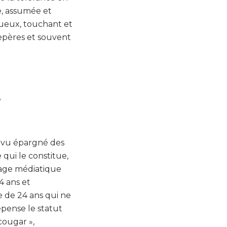
e, assumée et
ueux, touchant et
epères et souvent
s
a vu épargné des
 qui le constitue,
ttage médiatique
4 ans et
 de 24 ans qui ne
epense le statut
cougar »,