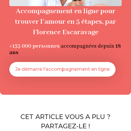
Accompagnement en ligne pour
trouver l’amour en 5 étapes, par
Florence Escaravage
+135 000
personnes
accompagnées depuis
18
ans
Je démarre l'accompagnement en ligne
CET ARTICLE VOUS A PLU ?
PARTAGEZ-LE !