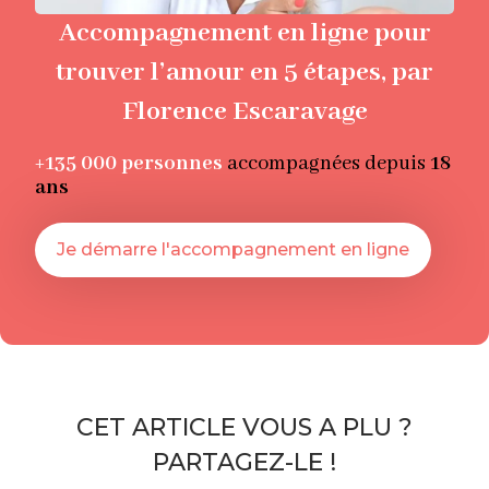
Accompagnement en ligne pour
trouver l’amour en 5 étapes, par
Florence Escaravage
+135 000
personnes
accompagnées depuis
18
ans
Je démarre l'accompagnement en ligne
CET ARTICLE VOUS A PLU ?
PARTAGEZ-LE !