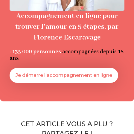
Accompagnement en ligne pour
trouver l’amour en 5 étapes, par
Florence Escaravage
+135 000
personnes
accompagnées depuis
18
ans
Je démarre l'accompagnement en ligne
CET ARTICLE VOUS A PLU ?
PARTAGEZ-LE !