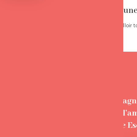
devenir une
, il va nous fallo
Accompagne
trouver l’a
Florence E