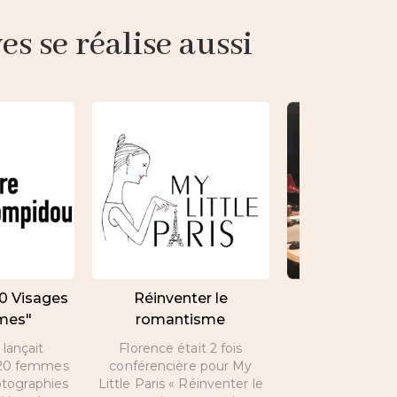
s se réalise aussi
20 Visages
Réinventer le
Interview de 
mes"
romantisme
par Nicolas 
lançait
Florence était 2 fois
A l’occasion de 
e 20 femmes
conférencière pour My
Valentin, inte
otographies
Little Paris « Réinventer le
Florence sur les