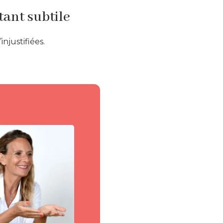
tant subtile
njustifiées.