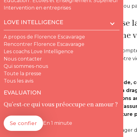
Education : Ecoles et Enseignement Supérieur
, par confort ou p
Intervention en entreprises
préfère se 
LOVE INTELLIGENCE
démarche vo
A propos de Florence Escavarage
Rencontrer Florence Escavarage
. Pourtant, compte
Les coachs Love Intelligence
peut-être votre v
Nous contacter
Qui sommes-nous
les choses.
Toute la presse
Tous les avis
Dans ce guide, c
terrain de la dr
EVALUATION
_ Nous verrons 
Qu’est-ce qui vous préoccupe en amour ?
comment s’assure
d’une aventure p
Se confier
En 1 minute
- Pour envisager 