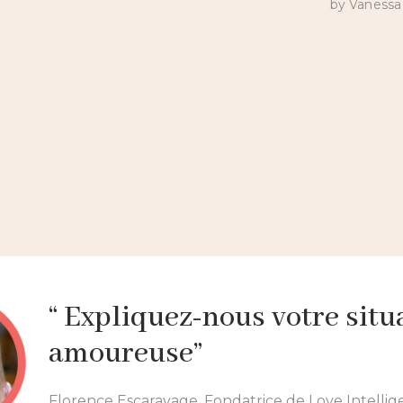
by Vanessa 
Voir + 500 interviews
“ Expliquez-nous votre situ
amoureuse”
Florence Escaravage, Fondatrice de Love Intelli