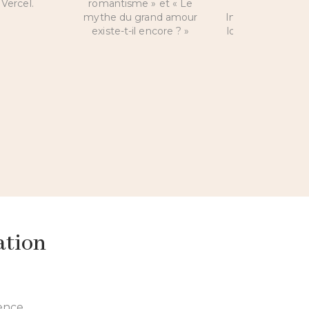
Vercel.
romantisme » et « Le
que propose
mythe du grand amour
Intelligence et s
existe-t-il encore ? »
love coach peut 
la vie amoure
célibataires et
ation
gence