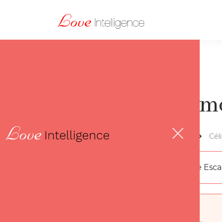
Désamor
Lov'thèque
Cél
Par
Florence Esc