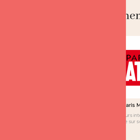
Notre engagement 
Expert France 2 CCA
Paris 
depuis 8 ans
Plusieurs in
Florence sur 
Florence est l’expert sur les
questions d’amour de 14h à
15h depuis 8 ans.