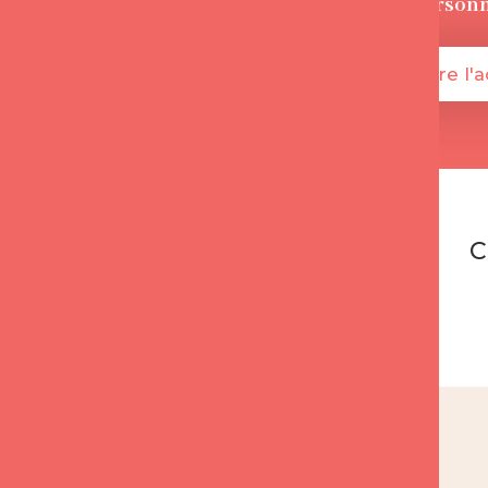
+135 000
person
Je démarre l'
C