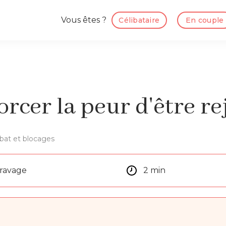
Vous êtes ?
Célibataire
En couple
cer la peur d'être re
ibat et blocages
aravage
2 min