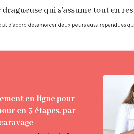
 dragueuse qui s’assume tout en res
ir tout d’abord désamorcer deux peurs aussi répandues qu’i
ment en ligne pour
mour en 5 étapes, par
scaravage