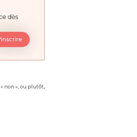
nce dès
« non », ou plutôt,