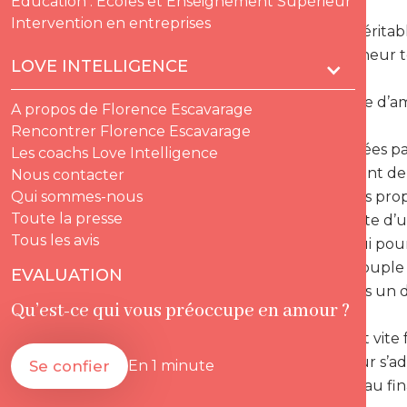
Education : Ecoles et Enseignement Supérieur
Intervention en entreprises
. Elles sont vérit
état de bonheur t
LOVE INTELLIGENCE
- Cette quête d’a
A propos de Florence Escavarage
Rencontrer Florence Escavarage
-* Préoccupées par
Les coachs Love Intelligence
elles négligent de
Nous contacter
connaître ses propr
Qui sommes-nous
Toute la presse
-* Cette quête d’u
Tous les avis
personne qui pourr
-* Vivre en coupl
EVALUATION
plonger dans un dé
Qu’est-ce qui vous préoccupe en amour ?
- L’illusion est vi
changer pour s’ada
Se confier
En 1 minute
connaissent au fin