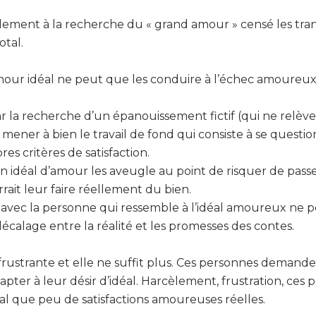
ablement à la recherche du « grand amour » censé les tr
otal.
mour idéal ne peut que les conduire à l’échec amoureux
 la recherche d’un épanouissement fictif (qui ne relève p
 mener à bien le travail de fond qui consiste à se questio
es critères de satisfaction.
n idéal d’amour les aveugle au point de risquer de pass
ait leur faire réellement du bien.
e avec la personne qui ressemble à l’idéal amoureux ne 
calage entre la réalité et les promesses des contes.
te frustrante et elle ne suffit plus. Ces personnes demande
pter à leur désir d’idéal. Harcèlement, frustration, ces
al que peu de satisfactions amoureuses réelles.