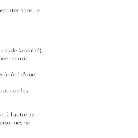
ansporter dans un
.
as de la réalité),
nner afin de
er à côté d’une
peut que les
nt à l’autre de
 personnes ne