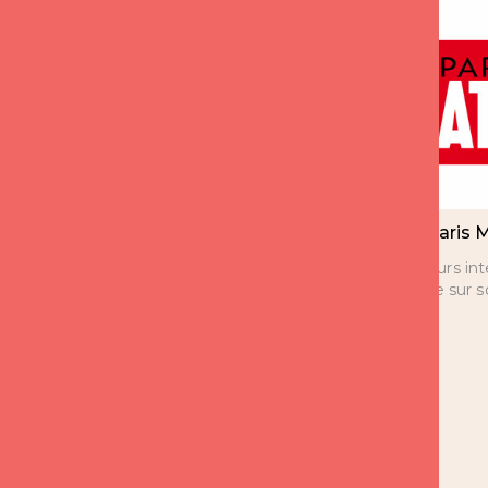
Expert France 2 CCA
Paris 
depuis 8 ans
Plusieurs in
Florence sur 
Florence est l’expert sur les
questions d’amour de 14h à
15h depuis 8 ans.