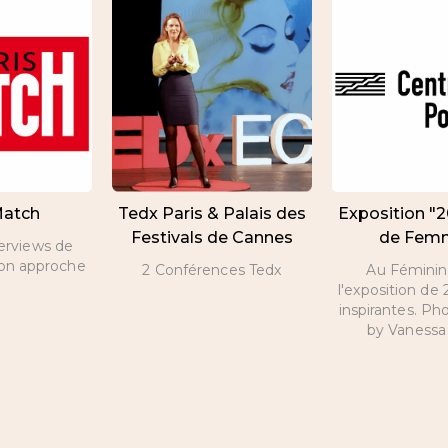
Match
Tedx Paris & Palais des
Exposition "
Festivals de Cannes
de Fem
terviews de
son approche
2 Conférences Tedx
Au Féminin 
l'exposition d
inspirantes. Ph
by Vanessa 