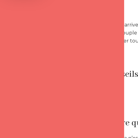
++++
- La rupture arriv
fonder un couple s
nous apporter tout
[( [|
Les conseil
|]
-*
Admettre qu