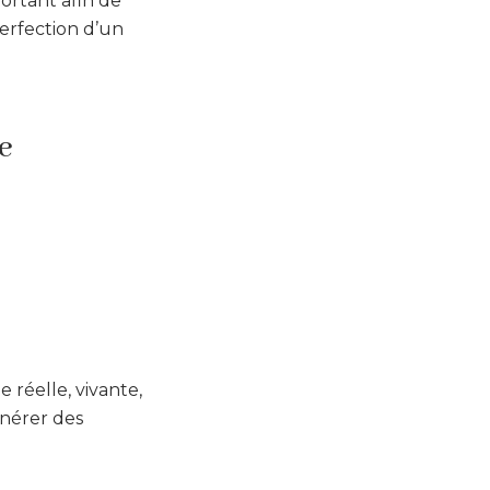
portant afin de
erfection d’un
e
 réelle, vivante,
énérer des