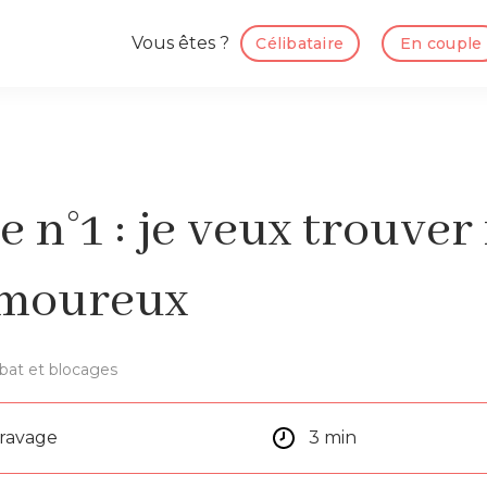
Vous êtes ?
Célibataire
En couple
 n°1 : je veux trouve
amoureux
ibat et blocages
aravage
3 min