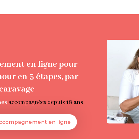
ment en ligne pour
mour en 5 étapes, par
scaravage
nes
accompagnées depuis
18 ans
accompagnement en ligne