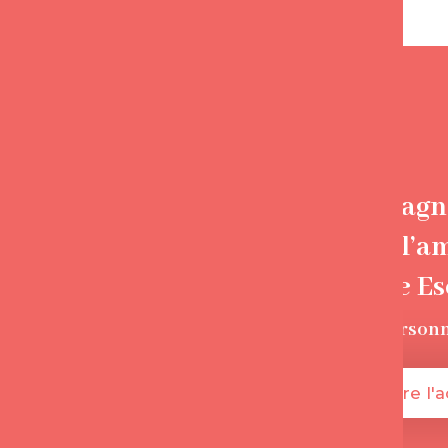
Accompagne
trouver l’a
Florence E
+135 000
person
Je démarre l'