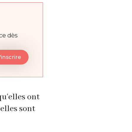
nce dès
u’elles ont
’elles sont