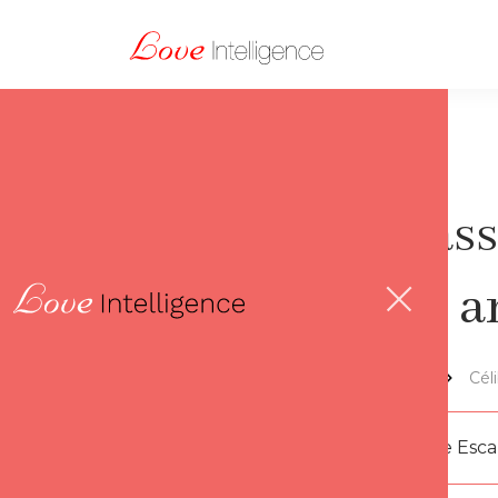
Impasse
idéal 
Lov'thèque
Cél
Par
Florence Esc