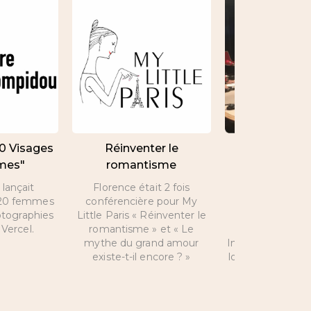
20 Visages
Réinventer le
Interview de 
mes"
romantisme
par Nicolas 
lançait
Florence était 2 fois
A l’occasion de 
e 20 femmes
conférencière pour My
Valentin, inte
otographies
Little Paris « Réinventer le
Florence sur les
Vercel.
romantisme » et « Le
que propose
mythe du grand amour
Intelligence et s
existe-t-il encore ? »
love coach peut 
la vie amoure
célibataires et