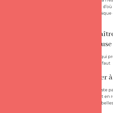
, même si cela n’es
comprendre d’où v
couple mythique -
-*
Reconnaître
amoureuse 
, frustrante, qui
-* Bien sûr, il faut
continuer à
. Il ne faut juste
connue. C’est en 
satisfactions belle