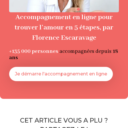
Accompagnement en ligne pour
trouver l’amour en 5 étapes, par
Florence Escaravage
+135 000
personnes
accompagnées depuis
18
ans
Je démarre l'accompagnement en ligne
CET ARTICLE VOUS A PLU ?