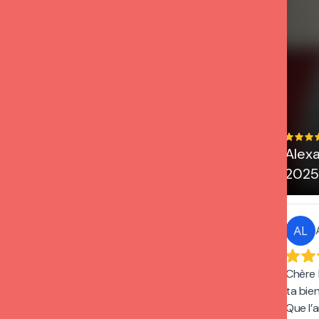
m’inspire à pratiquer un des plus
beaux métiers du monde. Nathalie.
Mar 11, 2025
Agnès
Merci de concrétiser mon rêve en
Alex
validant par ce diplôme mes
2025
compétence pour mon nouveau
métier si beau que je vis à 1000% et
avec tout mon amour !
Sep 11, 2024
Chère 
ta bien
Que l’