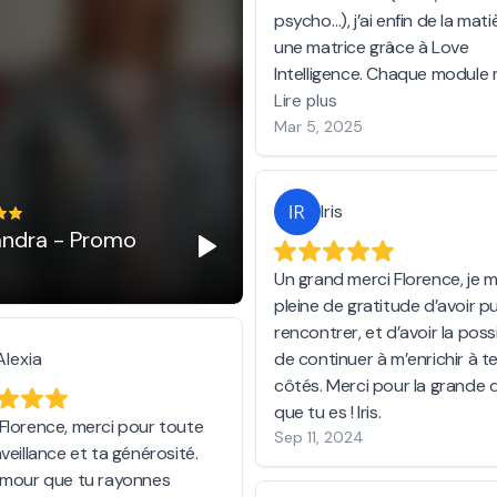
psycho…), j’ai enfin de la mati
une matrice grâce à Love
Intelligence. Chaque module
nourrit, et j’en redemande ! 
Lire plus
d'être coach en intelligence
Mar 5, 2025
émotionnelle et amoureuse
Iris
andra - Promo
Un grand merci Florence, je 
pleine de gratitude d’avoir p
rencontrer, et d’avoir la possi
Alexia
de continuer à m’enrichir à t
côtés. Merci pour la grande
que tu es ! Iris.
Florence, merci pour toute
Sep 11, 2024
veillance et ta générosité.
amour que tu rayonnes