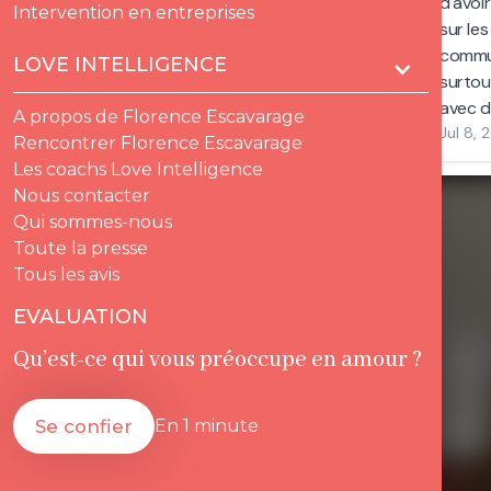
Petite suggestion, j'aurais aimé qu'il
d'avoi
Intervention en entreprises
y ait plus de temps entre le module
sur les
5 et la date de rendu du mémoire,
commun
LOVE INTELLIGENCE
et regrouper les modules 1 et 2 sur
surto
2 jours peut-être ?
avec de
A propos de Florence Escavarage
Jul 8, 
Lire plus
Rencontrer Florence Escavarage
Jul 8, 2026
Les coachs Love Intelligence
Nous contacter
Qui sommes-nous
Toute la presse
Tous les avis
EVALUATION
Qu’est-ce qui vous préoccupe en amour ?
Se confier
En 1 minute