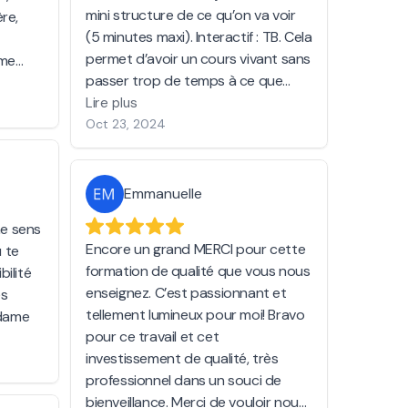
mini structure de ce qu’on va voir
ère,
(5 minutes maxi). Interactif : TB. Cela
permet d’avoir un cours vivant sans
 me
passer trop de temps à ce que
Hâte
chacun raconte son cas. On
Lire plus
apprend un vrai métier, chacun est
Oct 23, 2024
passionné. Je sens que ma vie pro
bascule vers ce que je vais tant
aimer
Emmanuelle
me sens
Encore un grand MERCI pour cette
u te
formation de qualité que vous nous
bilité
enseignez. C’est passionnant et
es
tellement lumineux pour moi! Bravo
 dame
pour ce travail et cet
investissement de qualité, très
professionnel dans un souci de
bienveillance. Merci de vouloir nous