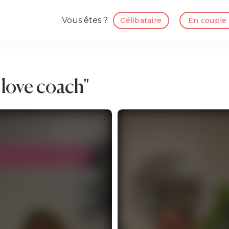
Vous êtes ?
Célibataire
En couple
"love coach"