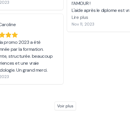
 2023
l’AMOUR !
L'aide après le diplome est v
précieuse pour décoller. Mer
Lire plus
Intelligence de croire en nous
Caroline
Nov 11, 2023
Dominique.
la promo 2023 a été
nnée par la formation.
nte, structurée. beaucoup
riences et une vraie
ologie. Un grand merci.
 2023
Voir plus