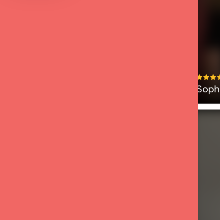
Soph
Claire - Promo 2025
Nathalie
Bravo Florence pour tout ce que tu
es et tu nous transmets. Je viens
de loin pour la formation, mais c’est
sans regret, que du bonheur. Merci
pour cette belle énergie qui