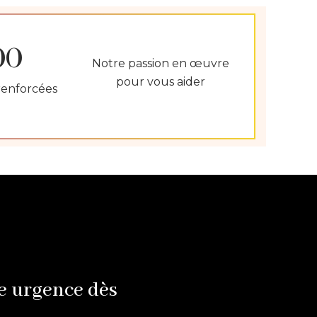
sereinement vers cette seconde
moitié de siècles. Merci pour votre
Bienveillance. Christina. PS : Je suis
00
également du mois de décembre,
Notre passion en œuvre
n’est-ce pas le meilleur mois pour
pour vous aider
renforcées
naître ! (Humour)
e urgence dès