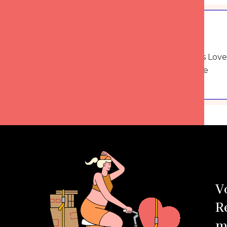
+100
Experts certifiés Love
Intelligence
V
R
m