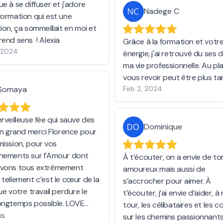
e à se diffuser et j'adore
Nadege C
formation qui est une
ion, ça sommeillait en moi et
tout prend sens ! Alexia
Grâce à la formation et votre
, 2024
énergie, j'ai retrouvé du ses 
ma vie professionnelle. Au pla
vous revoir peut être plus ta
Somaya
Feb 2, 2024
erveilleuse fée qui sauve des
Dominique
 Un grand merci Florence pour
mission, pour vos
nements sur l’Amour dont
À t’écouter, on a envie de t
avons tous extrêmement
amoureux mais aussi de
 tellement c’est le cœur de la
s’accrocher pour aimer. À
ue votre travail perdure le
t’écouter, j’ai envie d’aider, 
ongtemps possible. LOVE
tour, les célibataires et les c
a.
us
sur les chemins passionnant