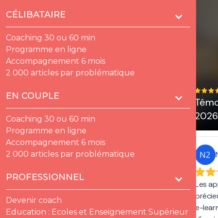
CÉLIBATAIRE
Coaching 30 ou 60 min
Programme en ligne
Accompagnement 6 mois
2 000 articles par problématique
EN COUPLE
Témoignages Promo
Témo
2026
2026
Coaching 30 ou 60 min
Programme en ligne
Accompagnement 6 mois
2 000 articles par problématique
Tu-Uyen - Promo 2026
PROFESSIONNEL
Un grand merci pour cette
Les ap
formation !
précie
Devenir coach
e-lear
Education : Ecoles et Enseignement Supérieur