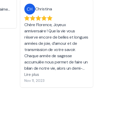
Christina
raiment
ci Love
.
Chère Florence, Joyeux
anniversaire ! Que la vie vous
réserve encore de belles et longues
années de joie, d’amour et de
transmission de votre savoir.
Chaque année de sagesse
accumulée nous permet de faire un
bilan de notre vie, alors un demi-
siècle sonne l’heure du bilan
Lire plus
suprême pour regarder derrière
Nov 11, 2023
nous, voir ce qu’on a construit,
constater notre évolution, re-
questionner notre âme sur notre
mission de vie et recharger notre
être d’un nouvel air pour avancer